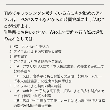
初めてキャッシングを考えている方にもお勧めのアイ
フルは、PCやスマホなどから24時間簡単に申し込むこ
とが出来ます。
岩手県にお住いの方が、Web上で契約を行う際の通常
の流れとしては、
PC・スマホから申込み
アイフルによる内容確認＆審査
審査完了
アイフルより審査結果をご確認
（A）アプリやFAXにて「本人確認書類」の提出＆web上で
契約手続き
（B）又は、岩手県にあるお近くの店頭・契約ルームで、
「本人確認書類」の提出＆契約手続き
アイフルによる契約内容の確認
（A）web上での手続き完了後、振込による借入れ開始＆カ
ードは後程ご自宅へ郵送
（B）店舗での手続き完了後、カードはその場で発行＆近隣
の提携ATMにて借入可能