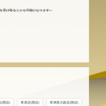
を受け取ることも可能になります。
(閉店)
草津店(閉店)
草津西大路店(閉店)