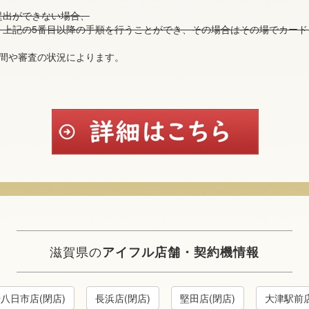
提出ができない場合、
、上記の5番目以降の手順を行うことができ、その場合はその場でカード
時間や審査の状況によります。
！
滋賀県の
アイフル店舗・契約機情報
号八日市店(閉店)
長浜店(閉店)
堅田店(閉店)
大津駅前店