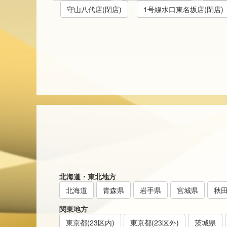
守山八代店(閉店)
1号線水口東名坂店(閉店)
北海道・東北地方
北海道
青森県
岩手県
宮城県
秋
関東地方
東京都(23区内)
東京都(23区外)
茨城県