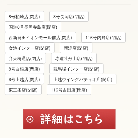
8号柏崎店(閉店)
8号長岡店(閉店)
国道8号長岡寺島店(閉店)
西新発田イオンモール前店(閉店)
116号内野店(閉店)
女池インター店(閉店)
新潟店(閉店)
弁天橋通店(閉店)
赤道牡丹山店(閉店)
8号白根店(閉店)
競馬場インター店(閉店)
8号上越店(閉店)
上越ウイングパティオ店(閉店)
東三条店(閉店)
116号吉田店(閉店)