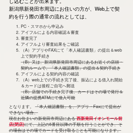
し込むことが出来ます。
新潟県新発田市周辺にお住いの方が、Web上で契
約を行う際の通常の流れとしては、
PC・スマホから申込み
アイフルによる内容確認＆審査
審査完了
アイフルより審査結果をご確認
（A）アプリやFAXにて「本人確認書類」の提出＆web
上で契約手続き
（B）又は、新潟県新発田市周辺にあるお近くの店頭・
契約ルームで、「本人確認書類」の提出＆契約手続き
アイフルによる契約内容の確認
（A）web上での手続き完了後、振込による借入れ開始
＆カードは後程ご自宅へ郵送
（B）店舗での手続き完了後、カードはその場で発行＆
近隣の提携ATMにて借入可能
となります。
「本人確認書類」を、アプリ・Faxにて提出が
できない場合、
現在お住まいの新発田市周辺にある
西新発田イオンモール前
店(閉店)
にて、上記の5番目以降の手順を行うことができ、そ
の場合はその場でカードを受け取ることも可能になります。