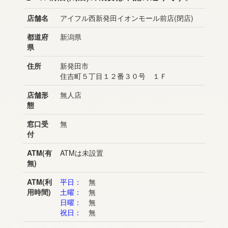
店舗名
アイフル西新発田イオンモール前店(閉店)
都道府
新潟県
県
住所
新発田市
住吉町５丁目１２番３０号 １Ｆ
店舗形
無人店
態
窓口受
無
付
ATM(有
ATMは未設置
無)
ATM(利
平日：
無
用時間)
土曜：
無
日曜：
無
祝日：
無