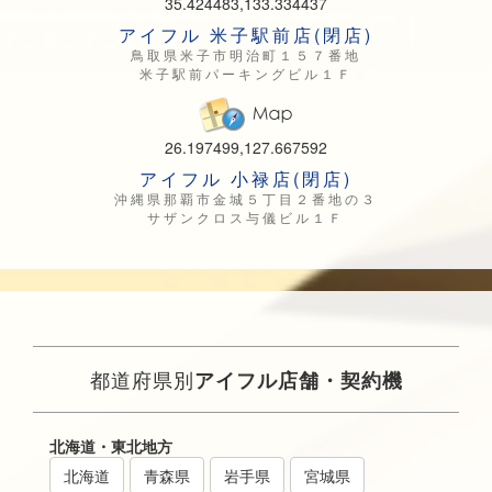
35.424483,133.334437
アイフル 米子駅前店(閉店)
鳥取県米子市明治町１５７番地
米子駅前パーキングビル１Ｆ
26.197499,127.667592
アイフル 小禄店(閉店)
沖縄県那覇市金城５丁目２番地の３
サザンクロス与儀ビル１Ｆ
都道府県別
アイフル店舗・契約機
北海道・東北地方
北海道
青森県
岩手県
宮城県