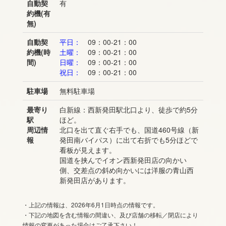
自動契
有
約機(有
無)
自動契
平日：
09：00-21：00
約機(時
土曜：
09：00-21：00
間)
日曜：
09：00-21：00
祝日：
09：00-21：00
駐車場
無料駐車場
最寄り
白新線：西新発田駅北口より、徒歩で約5分
駅
ほど。
周辺情
北口を出て直ぐ右手でも、国道460号線（新
報
発田南バイパス）に出て右折でも5分ほどで
看板が見えます。
国道を挟んでイオン西新発田店の向かい
側、交差点の斜め向かいには洋服の青山西
新発田店があります。
・上記の情報は、2026年6月1日時点の情報です。
・下記の地図を含む情報の間違い、及び店舗の移転／閉店により
情報の変更があった場合はご了承下さい！