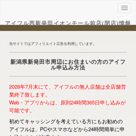
ナ
ビ
ゲ
アイフル西新発田イオンモール前店(閉店)情報
ー
シ
ョ
当サイトではアフィリエイト広告を利用しています。
ン
新潟県新発田市周辺にお住まいの方のアイフ
ル申込み方法
2026年7月末にて、アイフルの無人店舗は全店舗営
業終了致します。
Web・アプリからは、原則24時間365日申し込みが
可能です。
初めてキャッシングを考えている方にもお勧めの
アイフルは、PCやスマホなどから24時間簡単に申