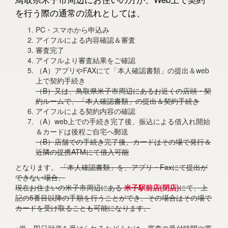
を行う際の通常の流れとしては、
PC・スマホから申込み
アイフルによる内容確認＆審査
審査完了
アイフルより審査結果をご確認
（A）アプリやFAXにて「本人確認書類」の提出＆web
上で契約手続き
（B）又は、鳥取県米子市周辺にあるお近くの店頭・契
約ルームで、「本人確認書類」の提出＆契約手続き
アイフルによる契約内容の確認
（A）web上での手続き完了後、振込による借入れ開始
＆カードは後程ご自宅へ郵送
（B）店舗での手続き完了後、カードはその場で発行＆
近隣の提携ATMにて借入可能
となります。
「本人確認書類」を、アプリ・Faxにて提出が
できない場合、
現在お住まいの米子市周辺にある
米子駅前店(閉店)
にて、上
記の5番目以降の手順を行うことができ、その場合はその場で
カードを受け取ることも可能になります。