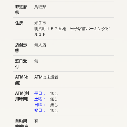
都道府
鳥取県
県
住所
米子市
明治町１５７番地 米子駅前パーキングビ
ル１Ｆ
店舗形
無人店
態
窓口受
無
付
ATM(有
ATMは未設置
無)
ATM(利
平日：
無し
用時間)
土曜：
無し
日曜：
無し
祝日：
無し
自動契
有
約機(有