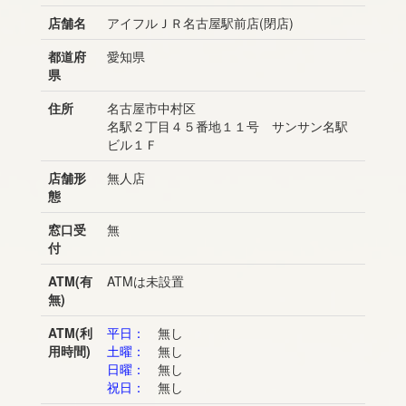
店舗名
アイフルＪＲ名古屋駅前店(閉店)
都道府
愛知県
県
住所
名古屋市中村区
名駅２丁目４５番地１１号 サンサン名駅
ビル１Ｆ
店舗形
無人店
態
窓口受
無
付
ATM(有
ATMは未設置
無)
ATM(利
平日：
無し
用時間)
土曜：
無し
日曜：
無し
祝日：
無し