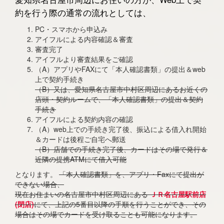
約を行う際の通常の流れとしては、
PC・スマホから申込み
アイフルによる内容確認＆審査
審査完了
アイフルより審査結果をご確認
（A）アプリやFAXにて「本人確認書類」の提出＆web
上で契約手続き
（B）又は、愛知県名古屋市中村区周辺にあるお近くの
店頭・契約ルームで、「本人確認書類」の提出＆契約
手続き
アイフルによる契約内容の確認
（A）web上での手続き完了後、振込による借入れ開始
＆カードは後程ご自宅へ郵送
（B）店舗での手続き完了後、カードはその場で発行＆
近隣の提携ATMにて借入可能
となります。
「本人確認書類」を、アプリ・Faxにて提出が
できない場合、
現在お住まいの名古屋市中村区周辺にある
ＪＲ名古屋駅前店
(閉店)
にて、上記の5番目以降の手順を行うことができ、その
場合はその場でカードを受け取ることも可能になります。