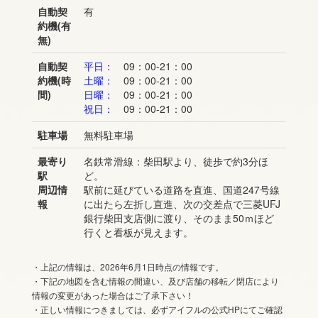
自動契
有
約機(有
無)
自動契
平日：
09：00-21：00
約機(時
土曜：
09：00-21：00
間)
日曜：
09：00-21：00
祝日：
09：00-21：00
駐車場
無料駐車場
最寄り
名鉄常滑線：柴田駅より、徒歩で約3分ほ
駅
ど。
周辺情
駅前に延びている道路を直進、国道247号線
報
に出たら左折し直進、次の交差点で三菱UFJ
銀行柴田支店側に渡り、そのまま50ｍほど
行くと看板が見えます。
・上記の情報は、2026年6月1日時点の情報です。
・下記の地図を含む情報の間違い、及び店舗の移転／閉店により
情報の変更があった場合はご了承下さい！
・正しい情報につきましては、必ずアイフルの公式HPにてご確認