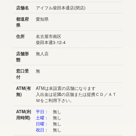
店舗名
アイフル柴田本通店(閉店)
都道府
愛知県
県
住所
名古屋市南区
柴田本通3-12-4
店舗形
無人店
態
窓口受
無
付
ATM(有
ATMは未設置の店舗になります
無)
入出金は近隣の店舗または提携ＣＤ／ＡＴ
Ｍをご利用下さい。
ATM(利
平日：
無し
用時間)
土曜：
無し
日曜：
無し
祝日：
無し