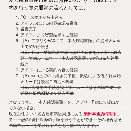
約を行う際の通常の流れとしては、
PC・スマホから申込み
アイフルによる内容確認＆審査
審査完了
アイフルより審査結果をご確認
（A）アプリやFAXにて「本人確認書類」の提出＆web
上で契約手続き
（B）又は、愛知県名古屋市南区周辺にあるお近くの店
頭・契約ルームで、「本人確認書類」の提出＆契約手
続き
アイフルによる契約内容の確認
（A）web上での手続き完了後、振込による借入れ開始
＆カードは後程ご自宅へ郵送
（B）店舗での手続き完了後、カードはその場で発行＆
近隣の提携ATMにて借入可能
となります。
「本人確認書類」を、アプリ・Faxにて提出が
できない場合、
現在お住まいの名古屋市南区周辺にある
柴田本通店(閉店)
に
て、上記の5番目以降の手順を行うことができ、その場合はそ
の場でカードを受け取ることも可能になります。