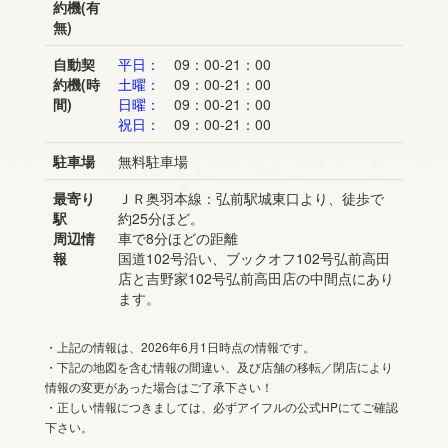
約機(有
無)
自動契
平日：
09：00-21：00
約機(時
土曜：
09：00-21：00
間)
日曜：
09：00-21：00
祝日：
09：00-21：00
駐車場
無料駐車場
最寄り
ＪＲ奥羽本線：弘前駅城東口より、徒歩で
駅
約25分ほど。
周辺情
車で8分ほどの距離
報
国道102号沿い、ブックオフ102号弘前高田
店と吉野家102号弘前高田店の中間点にあり
ます。
・上記の情報は、2026年6月1日時点の情報です。
・下記の地図を含む情報の間違い、及び店舗の移転／閉店により
情報の変更があった場合はご了承下さい！
・正しい情報につきましては、必ずアイフルの公式HPにてご確認
下さい。