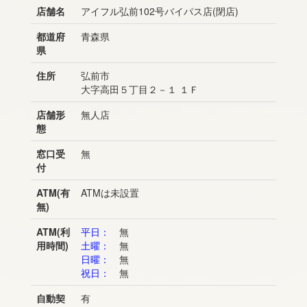
店舗名
アイフル弘前102号バイパス店(閉店)
都道府
青森県
県
住所
弘前市
大字高田５丁目２－１ １Ｆ
店舗形
無人店
態
窓口受
無
付
ATM(有
ATMは未設置
無)
ATM(利
平日：
無
用時間)
土曜：
無
日曜：
無
祝日：
無
自動契
有