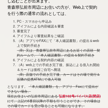
し込むことが出来ます。
青森県弘前市周辺にお住いの方が、Web上で契約
を行う際の通常の流れとしては、
PC・スマホから申込み
アイフルによる内容確認＆審査
審査完了
アイフルより審査結果をご確認
（A）アプリやFAXにて「本人確認書類」の提出＆web
上で契約手続き
（B）又は、青森県弘前市周辺にあるお近くの店頭・契
約ルームで、「本人確認書類」の提出＆契約手続き
アイフルによる契約内容の確認
（A）web上での手続き完了後、振込による借入れ開始
＆カードは後程ご自宅へ郵送
（B）店舗での手続き完了後、カードはその場で発行＆
近隣の提携ATMにて借入可能
となります。
「本人確認書類」を、アプリ・Faxにて提出が
できない場合、
現在お住まいの弘前市周辺にある
弘前102号バイパス店(閉店)
にて、上記の5番目以降の手順を行うことができ、その場合は
その場でカードを受け取ることも可能になります。