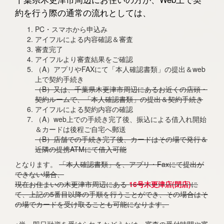
約を行う際の通常の流れとしては、
PC・スマホから申込み
アイフルによる内容確認＆審査
審査完了
アイフルより審査結果をご確認
（A）アプリやFAXにて「本人確認書類」の提出＆web
上で契約手続き
（B）又は、千葉県木更津市周辺にあるお近くの店頭・
契約ルームで、「本人確認書類」の提出＆契約手続き
アイフルによる契約内容の確認
（A）web上での手続き完了後、振込による借入れ開始
＆カードは後程ご自宅へ郵送
（B）店舗での手続き完了後、カードはその場で発行＆
近隣の提携ATMにて借入可能
となります。
「本人確認書類」を、アプリ・Faxにて提出が
できない場合、
現在お住まいの木更津市周辺にある
16号木更津店(閉店)
に
て、上記の5番目以降の手順を行うことができ、その場合はそ
の場でカードを受け取ることも可能になります。