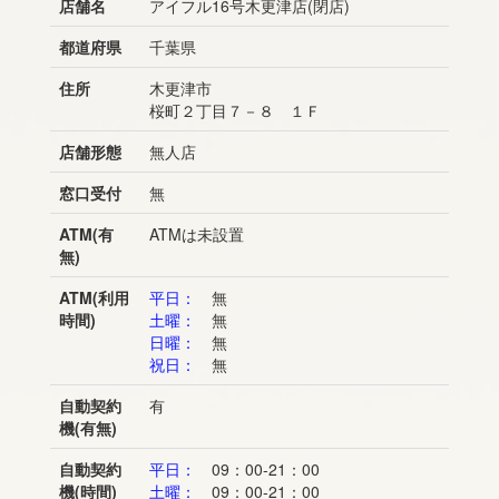
店舗名
アイフル16号木更津店(閉店)
都道府県
千葉県
住所
木更津市
桜町２丁目７－８ １Ｆ
店舗形態
無人店
窓口受付
無
ATM(有
ATMは未設置
無)
ATM(利用
平日：
無
時間)
土曜：
無
日曜：
無
祝日：
無
自動契約
有
機(有無)
自動契約
平日：
09：00-21：00
機(時間)
土曜：
09：00-21：00