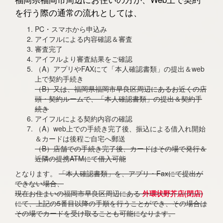
を行う際の通常の流れとしては、
PC・スマホから申込み
アイフルによる内容確認＆審査
審査完了
アイフルより審査結果をご確認
（A）アプリやFAXにて「本人確認書類」の提出＆web
上で契約手続き
（B）又は、福岡県福岡市早良区周辺にあるお近くの店
頭・契約ルームで、「本人確認書類」の提出＆契約手
続き
アイフルによる契約内容の確認
（A）web上での手続き完了後、振込による借入れ開始
＆カードは後程ご自宅へ郵送
（B）店舗での手続き完了後、カードはその場で発行＆
近隣の提携ATMにて借入可能
となります。
「本人確認書類」を、アプリ・Faxにて提出が
できない場合、
現在お住まいの福岡市早良区周辺にある
外環状野芥店(閉店)
にて、上記の5番目以降の手順を行うことができ、その場合は
その場でカードを受け取ることも可能になります。