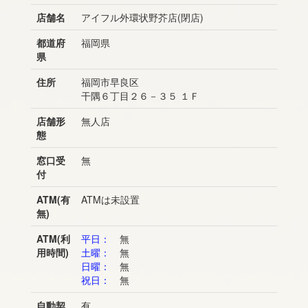
店舗名
アイフル外環状野芥店(閉店)
都道府
福岡県
県
住所
福岡市早良区
干隅６丁目２６－３５ １Ｆ
店舗形
無人店
態
窓口受
無
付
ATM(有
ATMは未設置
無)
ATM(利
平日：
無
用時間)
土曜：
無
日曜：
無
祝日：
無
自動契
有