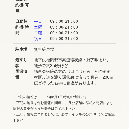
約機(有
無)
自動契
平日：
09：00-21：00
約機(時
土曜：
09：00-21：00
間)
日曜：
09：00-21：00
祝日：
09：00-21：00
駐車場
無料駐車場
最寄り
地下鉄福岡都市高速環状線：野芥駅より、
駅
徒歩で約3-4分ほど。
周辺情
福西会病院の方の出口に出たら、そのまま
報
横断歩道を渡り環状線に沿って直進、200ｍ
ほど行った右手に看板があります。
・上記の情報は、2026年6月1日時点の情報です。
・下記の地図を含む情報の間違い、及び店舗の移転／閉店により
情報の変更があった場合はご了承下さい！
・正しい情報につきましては、必ずアイフルの公式HPにてご確認
下さい。