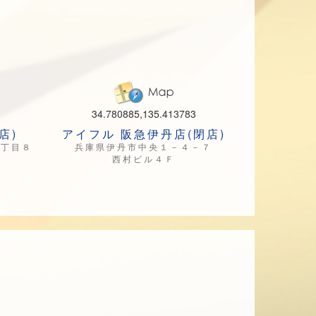
34.780885,135.413783
店)
アイフル 阪急伊丹店(閉店)
８丁目８
兵庫県伊丹市中央１－４－７
西村ビル４Ｆ