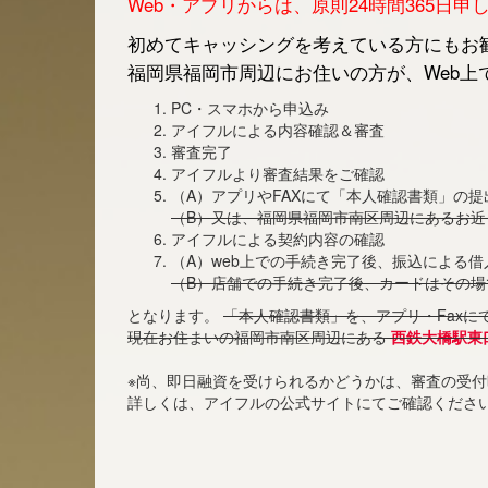
Web・アプリからは、原則24時間365日
初めてキャッシングを考えている方にもお勧
福岡県福岡市周辺にお住いの方が、Web上
PC・スマホから申込み
アイフルによる内容確認＆審査
審査完了
アイフルより審査結果をご確認
（A）アプリやFAXにて「本人確認書類」の提
（B）又は、福岡県福岡市南区周辺にあるお
アイフルによる契約内容の確認
（A）web上での手続き完了後、振込による
（B）店舗での手続き完了後、カードはその場
となります。
「本人確認書類」を、アプリ・Faxに
現在お住まいの福岡市南区周辺にある
西鉄大橋駅東口
※尚、即日融資を受けられるかどうかは、審査の受
詳しくは、アイフルの公式サイトにてご確認くださ