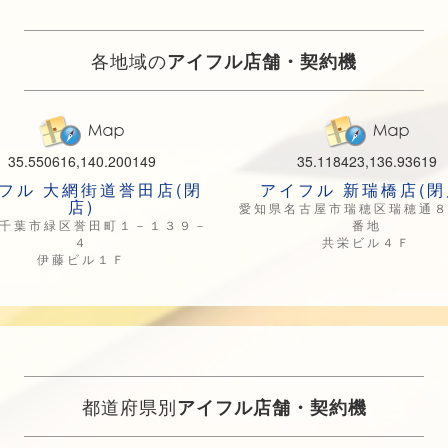
各地域の
アイフル店舗・契約機
35.550616,140.200149
35.118423,136.93619
フル 大網街道誉田店(閉
アイフル 新瑞橋店(閉
店)
愛知県名古屋市瑞穂区瑞穂通
千葉市緑区誉田町１－１３９－
番地
４
共栄ビル４Ｆ
伊藤ビル１Ｆ
都道府県別
アイフル店舗・契約機