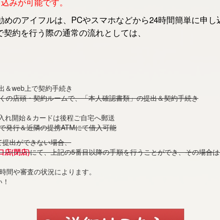
申し込みが可能です。
めのアイフルは、PCやスマホなどから24時間簡単に申し
で契約を行う際の通常の流れとしては、
出＆web上で契約手続き
近くの店頭・契約ルームで、「本人確認書類」の提出＆契約手続き
借入れ開始＆カードは後程ご自宅へ郵送
で発行＆近隣の提携ATMにて借入可能
て提出ができない場合、
店(閉店)
にて、上記の5番目以降の手順を行うことができ、その場合
付時間や審査の状況によります。
い！