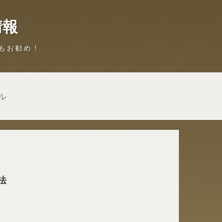
情報
もお勧め！
ル
法