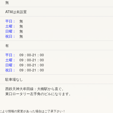
無
ATMは未設置
平日：
無
土曜：
無
日曜：
無
祝日：
無
有
平日：
09：00-21：00
土曜：
09：00-21：00
日曜：
09：00-21：00
祝日：
09：00-21：00
駐車場なし
西鉄天神大牟田線：大橋駅から直ぐ。
東口ロータリー左手角のビルになります。
により情報の変更があった場合はご了承下さい！