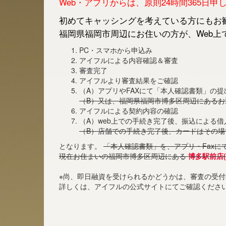
Web・アプリからは、原則24時間365日
初めてキャッシングを考えている方にもお勧
福岡県福岡市周辺にお住いの方が、Web上
PC・スマホから申込み
アイフルによる内容確認＆審査
審査完了
アイフルより審査結果をご確認
（A）アプリやFAXにて「本人確認書類」の提
（B）又は、福岡県福岡市博多区周辺にある
アイフルによる契約内容の確認
（A）web上での手続き完了後、振込による
（B）店舗での手続き完了後、カードはその場
となります。
「本人確認書類」を、アプリ・Faxに
現在お住まいの福岡市博多区周辺にある
博多駅前店(
※尚、即日融資を受けられるかどうかは、審査の受
詳しくは、アイフルの公式サイトにてご確認くださ