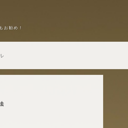
もお勧め！
ル
法