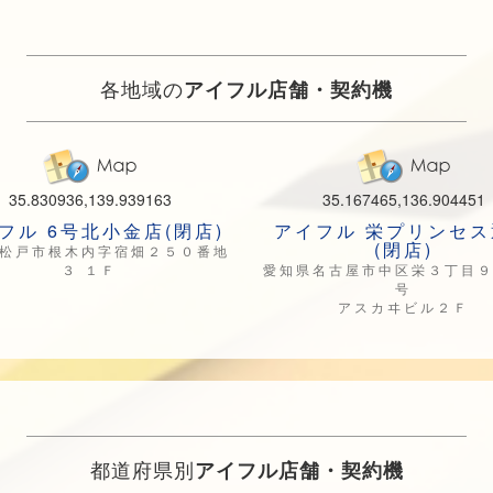
各地域の
アイフル店舗・契約機
35.830936,139.939163
35.167465,136.904451
フル 6号北小金店(閉店)
アイフル 栄プリンセス
(閉店)
松戸市根木内字宿畑２５０番地
３ １Ｆ
愛知県名古屋市中区栄３丁目
号
アスカヰビル２Ｆ
都道府県別
アイフル店舗・契約機