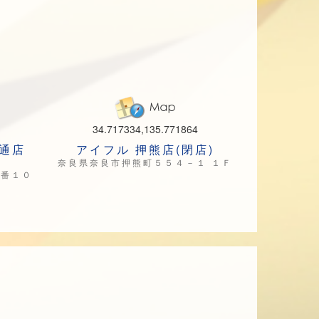
34.717334,135.771864
通店
アイフル 押熊店(閉店)
奈良県奈良市押熊町５５４－１ １Ｆ
９番１０