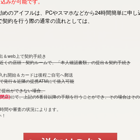
申し込みが可能です。
めのアイフルは、PCやスマホなどから24時間簡単に申し
で契約を行う際の通常の流れとしては、
出＆web上で契約手続き
お近くの店頭・契約ルームで、「本人確認書類」の提出＆契約手続き
借入れ開始＆カードは後程ご自宅へ郵送
で発行＆近隣の提携ATMにて借入可能
て提出ができない場合、
閉店)
にて、上記の5番目以降の手順を行うことができ、その場合はそ
付時間や審査の状況によります。
い！