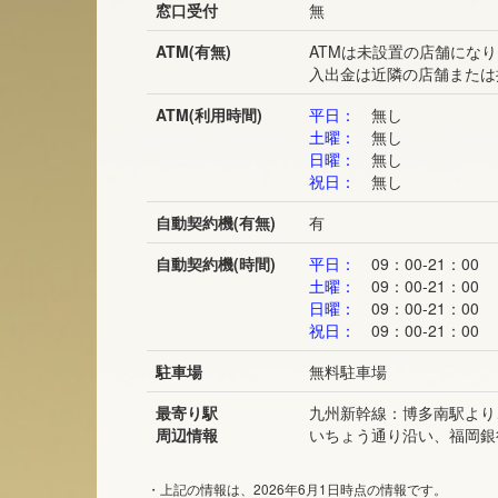
窓口受付
無
ATM(有無)
ATMは未設置の店舗にな
入出金は近隣の店舗または
ATM(利用時間)
平日：
無し
土曜：
無し
日曜：
無し
祝日：
無し
自動契約機(有無)
有
自動契約機(時間)
平日：
09：00-21：00
土曜：
09：00-21：00
日曜：
09：00-21：00
祝日：
09：00-21：00
駐車場
無料駐車場
最寄り駅
九州新幹線：博多南駅より
周辺情報
いちょう通り沿い、福岡銀
・上記の情報は、2026年6月1日時点の情報です。