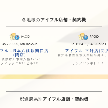
各地域の
アイフル店舗・契約機
35.720229,139.926505
35.122411,137.005351
フル JR本八幡駅南口店
アイフル 平針店(閉店
(閉店)
愛知県名古屋市天白区平針４
千葉県市川市南八幡4-6-3
５
ノイックス924ビル7F
サンメゾン平針１Ｆ
都道府県別
アイフル店舗・契約機