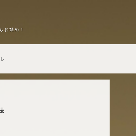
もお勧め！
ル
法