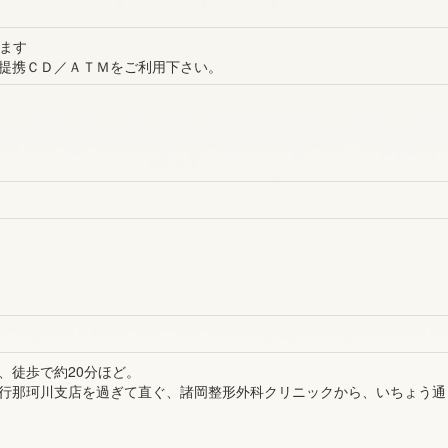
ります
提携ＣＤ／ＡＴＭをご利用下さい。
、徒歩で約20分ほど。
行那珂川支店を過ぎて直ぐ、諸岡整形外科クリニックから、いちょう通