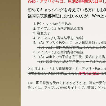
Web・アプリからは、原則24時間365日
初めてキャッシングを考えている方にもお勧
福岡県筑紫郡周辺にお住いの方が、Web上
PC・スマホから申込み
アイフルによる内容確認＆審査
審査完了
アイフルより審査結果をご確認
（A）アプリやFAXにて「本人確認書類」の提
（B）又は、福岡県筑紫郡周辺にあるお近く
アイフルによる契約内容の確認
（A）web上での手続き完了後、振込による
（B）店舗での手続き完了後、カードはその場
となります。
「本人確認書類」を、アプリ・Faxに
現在お住まいの筑紫郡周辺にある
那珂川店(閉店)
に
※尚、即日融資を受けられるかどうかは、審査の受
詳しくは、アイフルの公式サイトにてご確認くださ