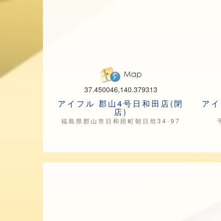
37.450046,140.379313
アイフル 郡山4号日和田店(閉
アイ
店)
福島県郡山市日和田町朝日坦34-97