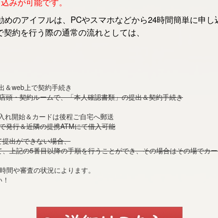
申し込みが可能です。
めのアイフルは、PCやスマホなどから24時間簡単に申し
で契約を行う際の通常の流れとしては、
出＆web上で契約手続き
の店頭・契約ルームで、「本人確認書類」の提出＆契約手続き
借入れ開始＆カードは後程ご自宅へ郵送
で発行＆近隣の提携ATMにて借入可能
て提出ができない場合、
て、上記の5番目以降の手順を行うことができ、その場合はその場でカ
付時間や審査の状況によります。
い！