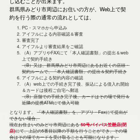
し込むことが出来ます。
群馬県みどり市周辺にお住いの方が、Web上で契
約を行う際の通常の流れとしては、
PC・スマホから申込み
アイフルによる内容確認＆審査
審査完了
アイフルより審査結果をご確認
（A）アプリやFAXにて「本人確認書類」の提出＆web
上で契約手続き
（B）又は、群馬県みどり市周辺にあるお近くの店頭・
契約ルームで、「本人確認書類」の提出＆契約手続き
アイフルによる契約内容の確認
（A）web上での手続き完了後、振込による借入れ開始
＆カードは後程ご自宅へ郵送
（B）店舗での手続き完了後、カードはその場で発行＆
近隣の提携ATMにて借入可能
となります。
「本人確認書類」を、アプリ・Faxにて提出が
できない場合、
現在お住まいのみどり市周辺にある
50号バイパス笠懸店(閉
店)
にて、上記の5番目以降の手順を行うことができ、その場
合はその場でカードを受け取ることも可能になります。