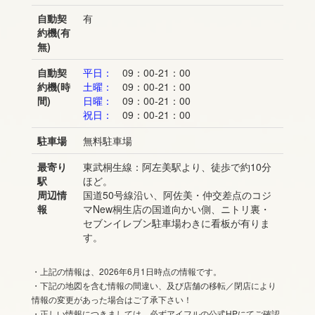
自動契
有
約機(有
無)
自動契
平日：
09：00-21：00
約機(時
土曜：
09：00-21：00
間)
日曜：
09：00-21：00
祝日：
09：00-21：00
駐車場
無料駐車場
最寄り
東武桐生線：阿左美駅より、徒歩で約10分
駅
ほど。
周辺情
国道50号線沿い、阿佐美・仲交差点のコジ
報
マNew桐生店の国道向かい側、ニトリ裏・
セブンイレブン駐車場わきに看板が有りま
す。
・上記の情報は、2026年6月1日時点の情報です。
・下記の地図を含む情報の間違い、及び店舗の移転／閉店により
情報の変更があった場合はご了承下さい！
・正しい情報につきましては、必ずアイフルの公式HPにてご確認