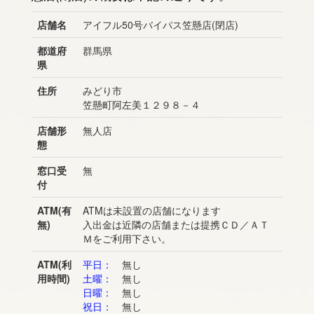
店舗名
アイフル50号バイパス笠懸店(閉店)
都道府
群馬県
県
住所
みどり市
笠懸町阿左美１２９８－４
店舗形
無人店
態
窓口受
無
付
ATM(有
ATMは未設置の店舗になります
無)
入出金は近隣の店舗または提携ＣＤ／ＡＴ
Ｍをご利用下さい。
ATM(利
平日：
無し
用時間)
土曜：
無し
日曜：
無し
祝日：
無し