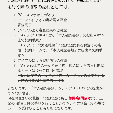
を行う際の通常の流れとしては、
PC・スマホから申込み
アイフルによる内容確認＆審査
審査完了
アイフルより審査結果をご確認
（A）アプリやFAXにて「本人確認書類」の提出＆web
上で契約手続き
（B）又は、北海道札幌市北区周辺にあるお近くの店
頭・契約ルームで、「本人確認書類」の提出＆契約手
続き
アイフルによる契約内容の確認
（A）web上での手続き完了後、振込による借入れ開始
＆カードは後程ご自宅へ郵送
（B）店舗での手続き完了後、カードはその場で発行＆
近隣の提携ATMにて借入可能
となります。
「本人確認書類」を、アプリ・Faxにて提出が
できない場合、
現在お住まいの札幌市北区周辺にある
篠路店(閉店)
にて、上
記の5番目以降の手順を行うことができ、その場合はその場で
カードを受け取ることも可能になります。