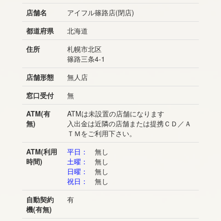
店舗名
アイフル篠路店(閉店)
都道府県
北海道
住所
札幌市北区
篠路三条4-1
店舗形態
無人店
窓口受付
無
ATM(有
ATMは未設置の店舗になります
無)
入出金は近隣の店舗または提携ＣＤ／Ａ
ＴＭをご利用下さい。
ATM(利用
平日：
無し
時間)
土曜：
無し
日曜：
無し
祝日：
無し
自動契約
有
機(有無)