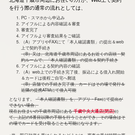
を行う際の通常の流れとしては、
PC・スマホから申込み
アイフルによる内容確認＆審査
審査完了
アイフルより審査結果をご確認
（A）アプリやFAXにて「本人確認書類」の提出＆web
上で契約手続き
（B）又は、北海道千歳市周辺にあるお近くの店頭・契
約ルームで、「本人確認書類」の提出＆契約手続き
アイフルによる契約内容の確認
（A）web上での手続き完了後、振込による借入れ開始
＆カードは後程ご自宅へ郵送
（B）店舗での手続き完了後、カードはその場で発行＆
近隣の提携ATMにて借入可能
となります。
「本人確認書類」を、アプリ・Faxにて提出が
できない場合、
現在お住まいの千歳市周辺にある
千歳中央大通店(閉店)
に
て、上記の5番目以降の手順を行うことができ、その場合はそ
の場でカードを受け取ることも可能になります。