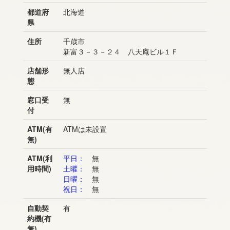
都道府
北海道
県
住所
千歳市
新富３－３－２４ 八天庵ビル１Ｆ
店舗形
無人店
態
窓口受
無
付
ATM(有
ATMは未設置
無)
ATM(利
平日：
無
用時間)
土曜：
無
日曜：
無
祝日：
無
自動契
有
約機(有
無)