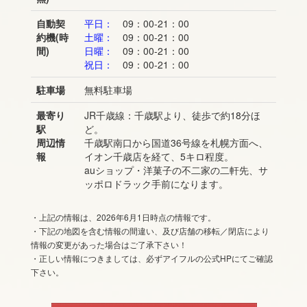
自動契
平日：
09：00-21：00
約機(時
土曜：
09：00-21：00
間)
日曜：
09：00-21：00
祝日：
09：00-21：00
駐車場
無料駐車場
最寄り
JR千歳線：千歳駅より、徒歩で約18分ほ
駅
ど。
周辺情
千歳駅南口から国道36号線を札幌方面へ、
報
イオン千歳店を経て、5キロ程度。
auショップ・洋菓子の不二家の二軒先、サ
ッポロドラック手前になります。
・上記の情報は、2026年6月1日時点の情報です。
・下記の地図を含む情報の間違い、及び店舗の移転／閉店により
情報の変更があった場合はご了承下さい！
・正しい情報につきましては、必ずアイフルの公式HPにてご確認
下さい。