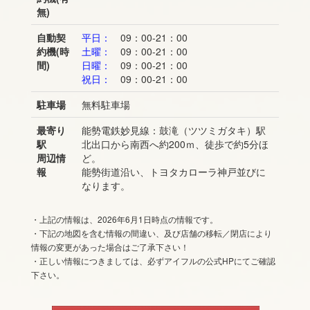
無)
自動契
平日：
09：00-21：00
約機(時
土曜：
09：00-21：00
間)
日曜：
09：00-21：00
祝日：
09：00-21：00
駐車場
無料駐車場
最寄り
能勢電鉄妙見線：鼓滝（ツツミガタキ）駅
駅
北出口から南西へ約200ｍ、徒歩で約5分ほ
周辺情
ど。
報
能勢街道沿い、トヨタカローラ神戸並びに
なります。
・上記の情報は、2026年6月1日時点の情報です。
・下記の地図を含む情報の間違い、及び店舗の移転／閉店により
情報の変更があった場合はご了承下さい！
・正しい情報につきましては、必ずアイフルの公式HPにてご確認
下さい。