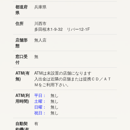
都道府
兵庫県
県
住所
川西市
多田桜木1-9-32 リバー12-1F
店舗形
無人店
態
窓口受
無
付
ATM(有
ATMは未設置の店舗になります
無)
入出金は近隣の店舗または提携ＣＤ／ＡＴ
Ｍをご利用下さい。
ATM(利
平日：
無し
用時間)
土曜：
無し
日曜：
無し
祝日：
無し
自動契
有
約機(有