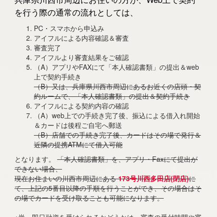
を行う際の通常の流れとしては、
PC・スマホから申込み
アイフルによる内容確認＆審査
審査完了
アイフルより審査結果をご確認
（A）アプリやFAXにて「本人確認書類」の提出＆web
上で契約手続き
（B）又は、兵庫県川西市周辺にあるお近くの店頭・契
約ルームで、「本人確認書類」の提出＆契約手続き
アイフルによる契約内容の確認
（A）web上での手続き完了後、振込による借入れ開始
＆カードは後程ご自宅へ郵送
（B）店舗での手続き完了後、カードはその場で発行＆
近隣の提携ATMにて借入可能
となります。
「本人確認書類」を、アプリ・Faxにて提出が
できない場合、
現在お住まいの川西市周辺にある
173号川西多田店(閉店)
に
て、上記の5番目以降の手順を行うことができ、その場合はそ
の場でカードを受け取ることも可能になります。