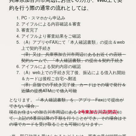
約を行う際の通常の流れとしては、
PC・スマホから申込み
アイフルによる内容確認＆審査
審査完了
アイフルより審査結果をご確認
（A）アプリやFAXにて「本人確認書類」の提出＆web
上で契約手続き
（B）又は、兵庫県加古川市周辺にあるお近くの店頭・
契約ルームで、「本人確認書類」の提出＆契約手続き
アイフルによる契約内容の確認
（A）web上での手続き完了後、振込による借入れ開始
＆カードは後程ご自宅へ郵送
（B）店舗での手続き完了後、カードはその場で発行＆
近隣の提携ATMにて借入可能
となります。
「本人確認書類」を、アプリ・Faxにて提出が
できない場合、
現在お住まいの加古川市周辺にある
2号東加古川店(閉店)
に
て、上記の5番目以降の手順を行うことができ、その場合はそ
の場でカードを受け取ることも可能になります。