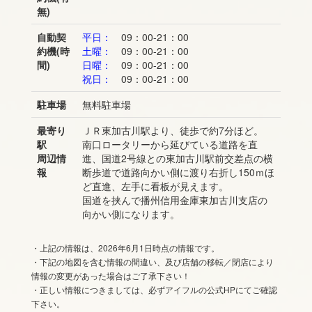
無)
自動契
平日：
09：00-21：00
約機(時
土曜：
09：00-21：00
間)
日曜：
09：00-21：00
祝日：
09：00-21：00
駐車場
無料駐車場
最寄り
ＪＲ東加古川駅より、徒歩で約7分ほど。
駅
南口ロータリーから延びている道路を直
周辺情
進、国道2号線との東加古川駅前交差点の横
報
断歩道で道路向かい側に渡り右折し150ｍほ
ど直進、左手に看板が見えます。
国道を挟んで播州信用金庫東加古川支店の
向かい側になります。
・上記の情報は、2026年6月1日時点の情報です。
・下記の地図を含む情報の間違い、及び店舗の移転／閉店により
情報の変更があった場合はご了承下さい！
・正しい情報につきましては、必ずアイフルの公式HPにてご確認
下さい。