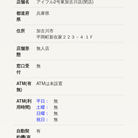
店舗名
アイフル2号東加古川店(閉店)
都道府
兵庫県
県
住所
加古川市
平岡町新在家２２３－４ １Ｆ
店舗形
無人店
態
窓口受
無
付
ATM(有
ATMは未設置
無)
ATM(利
平日：
無
用時間)
土曜：
無
日曜：
無
祝日：
無
自動契
有
約機(有