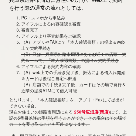
を行う際の通常の流れとしては、
PC・スマホから申込み
アイフルによる内容確認＆審査
審査完了
アイフルより審査結果をご確認
（A）アプリやFAXにて「本人確認書類」の提出＆web
上で契約手続き
（B）又は、兵庫県姫路市周辺にあるお近くの店頭・契
約ルームで、「本人確認書類」の提出＆契約手続き
アイフルによる契約内容の確認
（A）web上での手続き完了後、振込による借入れ開始
＆カードは後程ご自宅へ郵送
（B）店舗での手続き完了後、カードはその場で発行＆
近隣の提携ATMにて借入可能
となります。
「本人確認書類」を、アプリ・Faxにて提出が
できない場合、
現在お住まいの姫路市周辺にある
250号広畑店(閉店)
にて、上
記の5番目以降の手順を行うことができ、その場合はその場で
カードを受け取ることも可能になります。