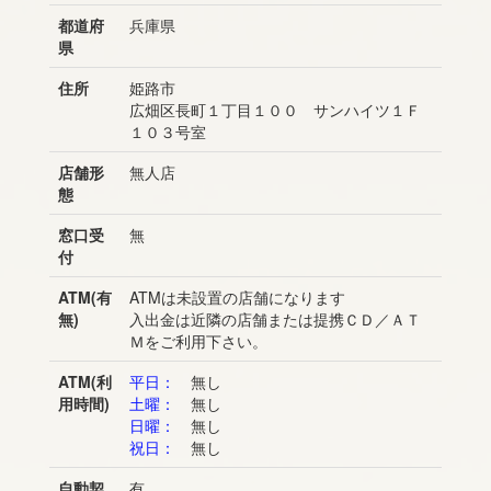
都道府
兵庫県
県
住所
姫路市
広畑区長町１丁目１００ サンハイツ１Ｆ
１０３号室
店舗形
無人店
態
窓口受
無
付
ATM(有
ATMは未設置の店舗になります
無)
入出金は近隣の店舗または提携ＣＤ／ＡＴ
Ｍをご利用下さい。
ATM(利
平日：
無し
用時間)
土曜：
無し
日曜：
無し
祝日：
無し
自動契
有