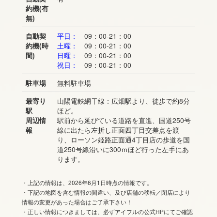
約機(有
無)
自動契
平日：
09：00-21：00
約機(時
土曜：
09：00-21：00
間)
日曜：
09：00-21：00
祝日：
09：00-21：00
駐車場
無料駐車場
最寄り
山陽電鉄網干線：広畑駅より、徒歩で約8分
駅
ほど。
周辺情
駅前から延びている道路を直進、国道250号
報
線に出たら左折し正面四丁目交差点を渡
り、ローソン姫路正面通4丁目店の歩道を国
道250号線沿いに300ｍほど行った左手にあ
ります。
・上記の情報は、2026年6月1日時点の情報です。
・下記の地図を含む情報の間違い、及び店舗の移転／閉店により
情報の変更があった場合はご了承下さい！
・正しい情報につきましては、必ずアイフルの公式HPにてご確認