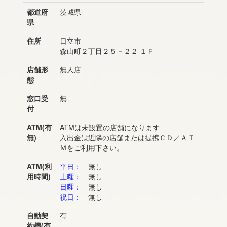
都道府
茨城県
県
住所
日立市
森山町２丁目２５－２２ １Ｆ
店舗形
無人店
態
窓口受
無
付
ATM(有
ATMは未設置の店舗になります
無)
入出金は近隣の店舗または提携ＣＤ／ＡＴ
Ｍをご利用下さい。
ATM(利
平日：
無し
用時間)
土曜：
無し
日曜：
無し
祝日：
無し
自動契
有
約機(有