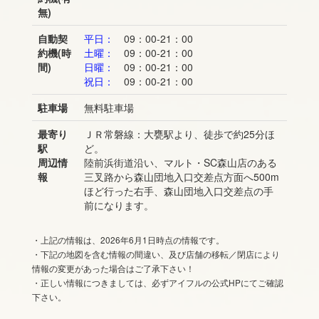
無)
自動契
平日：
09：00-21：00
約機(時
土曜：
09：00-21：00
間)
日曜：
09：00-21：00
祝日：
09：00-21：00
駐車場
無料駐車場
最寄り
ＪＲ常磐線：大甕駅より、徒歩で約25分ほ
駅
ど。
周辺情
陸前浜街道沿い、マルト・SC森山店のある
報
三叉路から森山団地入口交差点方面へ500m
ほど行った右手、森山団地入口交差点の手
前になります。
・上記の情報は、2026年6月1日時点の情報です。
・下記の地図を含む情報の間違い、及び店舗の移転／閉店により
情報の変更があった場合はご了承下さい！
・正しい情報につきましては、必ずアイフルの公式HPにてご確認
下さい。