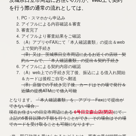
を行う際の通常の流れとしては、
PC・スマホから申込み
アイフルによる内容確認＆審査
審査完了
アイフルより審査結果をご確認
（A）アプリやFAXにて「本人確認書類」の提出＆web
上で契約手続き
（B）又は、茨城県日立市周辺にあるお近くの店頭・契
約ルームで、「本人確認書類」の提出＆契約手続き
アイフルによる契約内容の確認
（A）web上での手続き完了後、振込による借入れ開始
＆カードは後程ご自宅へ郵送
（B）店舗での手続き完了後、カードはその場で発行＆
近隣の提携ATMにて借入可能
となります。
「本人確認書類」を、アプリ・Faxにて提出が
できない場合、
現在お住まいの日立市周辺にある
6号日立森山店(閉店)
にて、
上記の5番目以降の手順を行うことができ、その場合はその場
でカードを受け取ることも可能になります。