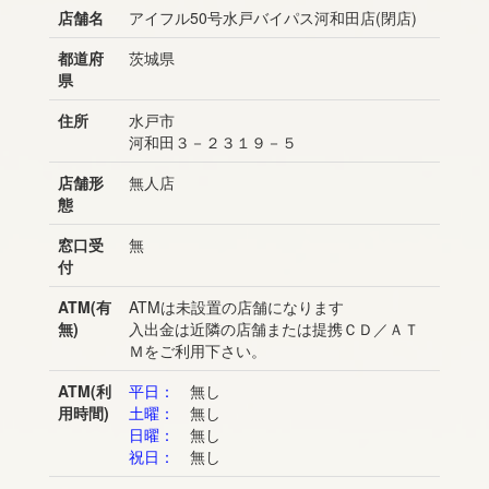
店舗名
アイフル50号水戸バイパス河和田店(閉店)
都道府
茨城県
県
住所
水戸市
河和田３－２３１９－５
店舗形
無人店
態
窓口受
無
付
ATM(有
ATMは未設置の店舗になります
無)
入出金は近隣の店舗または提携ＣＤ／ＡＴ
Ｍをご利用下さい。
ATM(利
平日：
無し
用時間)
土曜：
無し
日曜：
無し
祝日：
無し