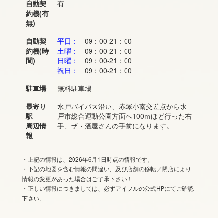
自動契
有
約機(有
無)
自動契
平日：
09：00-21：00
約機(時
土曜：
09：00-21：00
間)
日曜：
09：00-21：00
祝日：
09：00-21：00
駐車場
無料駐車場
最寄り
水戸バイパス沿い、赤塚小南交差点から水
駅
戸市総合運動公園方面へ100ｍほど行った右
周辺情
手、ザ・酒屋さんの手前になります。
報
・上記の情報は、2026年6月1日時点の情報です。
・下記の地図を含む情報の間違い、及び店舗の移転／閉店により
情報の変更があった場合はご了承下さい！
・正しい情報につきましては、必ずアイフルの公式HPにてご確認
下さい。