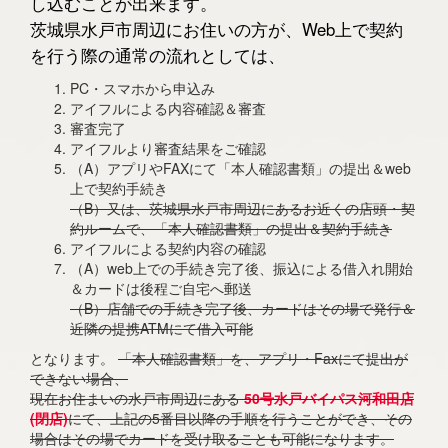
し込むことが出来ます。
茨城県水戸市周辺にお住いの方が、Web上で契約
を行う際の通常の流れとしては、
PC・スマホから申込み
アイフルによる内容確認＆審査
審査完了
アイフルより審査結果をご確認
（A）アプリやFAXにて「本人確認書類」の提出＆web
上で契約手続き
（B）又は、茨城県水戸市周辺にあるお近くの店頭・契
約ルームで、「本人確認書類」の提出＆契約手続き
アイフルによる契約内容の確認
（A）web上での手続き完了後、振込による借入れ開始
＆カードは後程ご自宅へ郵送
（B）店舗での手続き完了後、カードはその場で発行＆
近隣の提携ATMにて借入可能
となります。
「本人確認書類」を、アプリ・Faxにて提出が
できない場合、
現在お住まいの水戸市周辺にある
50号水戸バイパス河和田店
(閉店)
にて、上記の5番目以降の手順を行うことができ、その
場合はその場でカードを受け取ることも可能になります。