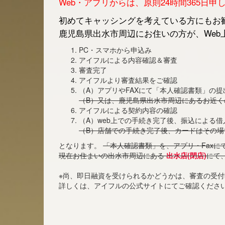
Web・アプリからは、原則24時間365日
初めてキャッシングを考えている方にもお勧
鹿児島県出水市周辺にお住いの方が、Web
PC・スマホから申込み
アイフルによる内容確認＆審査
審査完了
アイフルより審査結果をご確認
（A）アプリやFAXにて「本人確認書類」の提
（B）又は、鹿児島県出水市周辺にあるお近
アイフルによる契約内容の確認
（A）web上での手続き完了後、振込による
（B）店舗での手続き完了後、カードはその場
となります。
「本人確認書類」を、アプリ・Faxに
現在お住まいの出水市周辺にある
出水店(閉店)
にて
※尚、即日融資を受けられるかどうかは、審査の受
詳しくは、アイフルの公式サイトにてご確認くださ