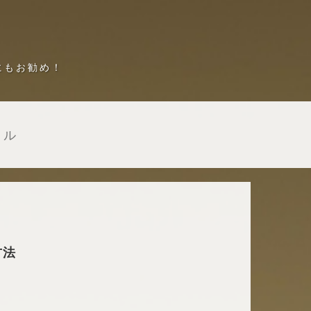
にもお勧め！
フル
方法