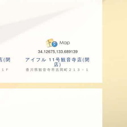
34.12675,133.689139
店(閉
アイフル 11号観音寺店(閉
店)
 １Ｆ
香川県観音寺市吉岡町２１３－１