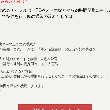
申し込みが可能です。
めのアイフルは、PCやスマホなどから24時間簡単に申し
上で契約を行う際の通常の流れとしては、
出＆web上で契約手続き
くの店頭・契約ルームで、「本人確認書類」の提出＆契約手続き
借入れ開始＆カードは後程ご自宅へ郵送
で発行＆近隣の提携ATMにて借入可能
て提出ができない場合、
、上記の5番目以降の手順を行うことができ、その場合はその場でカー
付時間や審査の状況によります。
い！