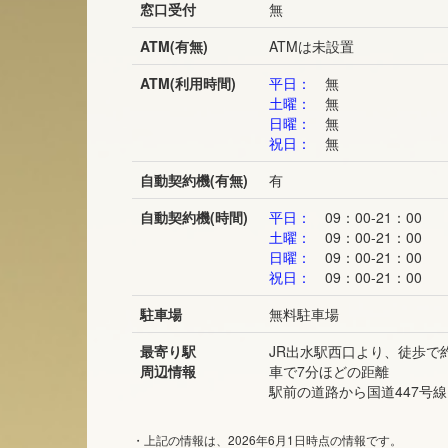
窓口受付
無
ATM(有無)
ATMは未設置
ATM(利用時間)
平日：
無
土曜：
無
日曜：
無
祝日：
無
自動契約機(有無)
有
自動契約機(時間)
平日：
09：00-21：00
土曜：
09：00-21：00
日曜：
09：00-21：00
祝日：
09：00-21：00
駐車場
無料駐車場
最寄り駅
JR出水駅西口より、徒歩で
周辺情報
車で7分ほどの距離
駅前の道路から国道447号
・上記の情報は、2026年6月1日時点の情報です。