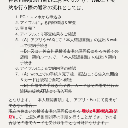
約を行う際の通常の流れとしては、
PC・スマホから申込み
アイフルによる内容確認＆審査
審査完了
アイフルより審査結果をご確認
（A）アプリやFAXにて「本人確認書類」の提出＆web
上で契約手続き
（B）又は、神奈川県横浜市港北区周辺にあるお近くの
店頭・契約ルームで、「本人確認書類」の提出＆契約
手続き
アイフルによる契約内容の確認
（A）web上での手続き完了後、振込による借入れ開始
＆カードは後程ご自宅へ郵送
（B）店舗での手続き完了後、カードはその場で発行＆
近隣の提携ATMにて借入可能
となります。
「本人確認書類」を、アプリ・Faxにて提出が
できない場合、
現在お住まいの横浜市港北区周辺にある
環状2号新横浜店(閉
店)
にて、上記の5番目以降の手順を行うことができ、その場
合はその場でカードを受け取ることも可能になります。