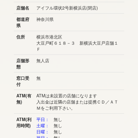
店舗名
アイフル環状2号新横浜店(閉店)
都道府
神奈川県
県
住所
横浜市港北区
大豆戸町６１８－３ 新横浜大豆戸店舗１
Ｆ
店舗形
無人店
態
窓口受
無
付
ATM(有
ATMは未設置の店舗になります
無)
入出金は近隣の店舗または提携ＣＤ／ＡＴ
Ｍをご利用下さい。
ATM(利
平日：
無し
用時間)
土曜：
無し
日曜：
無し
祝日：
無し