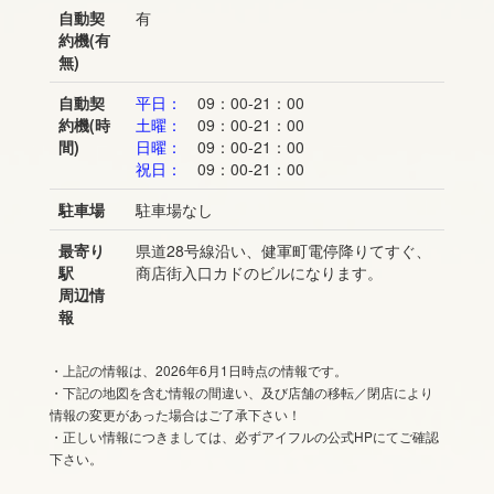
自動契
有
約機(有
無)
自動契
平日：
09：00-21：00
約機(時
土曜：
09：00-21：00
間)
日曜：
09：00-21：00
祝日：
09：00-21：00
駐車場
駐車場なし
最寄り
県道28号線沿い、健軍町電停降りてすぐ、
駅
商店街入口カドのビルになります。
周辺情
報
・上記の情報は、2026年6月1日時点の情報です。
・下記の地図を含む情報の間違い、及び店舗の移転／閉店により
情報の変更があった場合はご了承下さい！
・正しい情報につきましては、必ずアイフルの公式HPにてご確認
下さい。