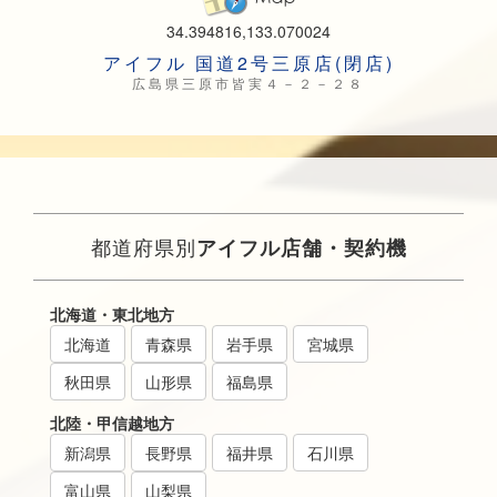
34.394816,133.070024
アイフル 国道2号三原店(閉店)
広島県三原市皆実４－２－２８
都道府県別
アイフル店舗・契約機
北海道・東北地方
北海道
青森県
岩手県
宮城県
秋田県
山形県
福島県
北陸・甲信越地方
新潟県
長野県
福井県
石川県
富山県
山梨県