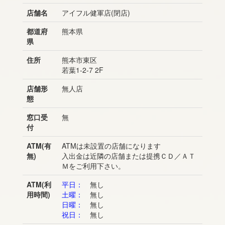
店舗名
アイフル健軍店(閉店)
都道府
熊本県
県
住所
熊本市東区
若葉1-2-7 2F
店舗形
無人店
態
窓口受
無
付
ATM(有
ATMは未設置の店舗になります
無)
入出金は近隣の店舗または提携ＣＤ／ＡＴ
Ｍをご利用下さい。
ATM(利
平日：
無し
用時間)
土曜：
無し
日曜：
無し
祝日：
無し