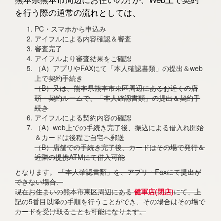
を行う際の通常の流れとしては、
PC・スマホから申込み
アイフルによる内容確認＆審査
審査完了
アイフルより審査結果をご確認
（A）アプリやFAXにて「本人確認書類」の提出＆web
上で契約手続き
（B）又は、熊本県熊本市東区周辺にあるお近くの店
頭・契約ルームで、「本人確認書類」の提出＆契約手
続き
アイフルによる契約内容の確認
（A）web上での手続き完了後、振込による借入れ開始
＆カードは後程ご自宅へ郵送
（B）店舗での手続き完了後、カードはその場で発行＆
近隣の提携ATMにて借入可能
となります。
「本人確認書類」を、アプリ・Faxにて提出が
できない場合、
現在お住まいの熊本市東区周辺にある
健軍店(閉店)
にて、上
記の5番目以降の手順を行うことができ、その場合はその場で
カードを受け取ることも可能になります。