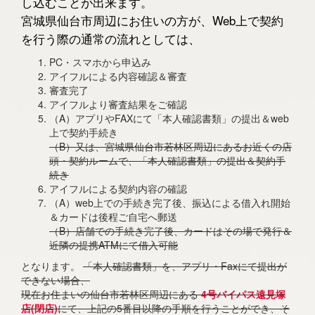
し込むことが出来ます。
宮城県仙台市周辺にお住いの方が、Web上で契約
を行う際の通常の流れとしては、
PC・スマホから申込み
アイフルによる内容確認＆審査
審査完了
アイフルより審査結果をご確認
（A）アプリやFAXにて「本人確認書類」の提出＆web
上で契約手続き
（B）又は、宮城県仙台市若林区周辺にあるお近くの店
頭・契約ルームで、「本人確認書類」の提出＆契約手
続き
アイフルによる契約内容の確認
（A）web上での手続き完了後、振込による借入れ開始
＆カードは後程ご自宅へ郵送
（B）店舗での手続き完了後、カードはその場で発行＆
近隣の提携ATMにて借入可能
となります。
「本人確認書類」を、アプリ・Faxにて提出が
できない場合、
現在お住まいの仙台市若林区周辺にある
4号バイパス遠見塚
店(閉店)
にて、上記の5番目以降の手順を行うことができ、そ