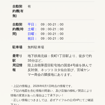
自動契
有
約機(有
無)
自動契
平日：
09：00-21：00
約機(時
土曜：
09：00-21：00
間)
日曜：
09：00-21：00
祝日：
09：00-21：00
駐車場
無料駐車場
最寄り
地下鉄南北線：長町1丁目駅より、徒歩で約
駅
35分ほど。
周辺情
陸上自衛隊霞目駐屯地の国道4号線を挟んで
報
反対側、ネッツトヨタ仙台並び、宮城ヤン
マー商会の隣接地にあります。
・上記の情報は、2026年6月1日時点の情報です。
・下記の地図を含む情報の間違い、及び店舗の移転／閉店により
情報の変更があった場合はご了承下さい！
・正しい情報につきましては、必ずアイフルの公式HPにてご確認
下さい。