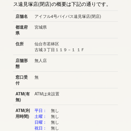
ス遠見塚店(閉店)の概要は下記の通りです。
店舗名
アイフル4号バイパス遠見塚店(閉店)
都道府
宮城県
県
住所
仙台市若林区
古城３丁目１１９－１ １Ｆ
店舗形
無人店
態
窓口受
無
付
ATM(有
ATMは未設置
無)
ATM(利
平日：
無し
用時間)
土曜：
無し
日曜：
無し
祝日：
無し