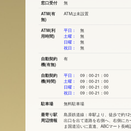
窓口受付
無
ATM(有
ATMは未設置
無)
ATM(利
平日：
無
用時間)
土曜：
無
日曜：
無
祝日：
無
自動契約
有
機(有無)
自動契約
平日：
09：00-21：00
機(時間)
土曜：
09：00-21：00
日曜：
09：00-21：00
祝日：
09：00-21：00
駐車場
無料駐車場
最寄り駅
島原鉄道線：幸駅より、徒歩で約12
周辺情報
出口を出て道路を右側へ、右側にカ
ま国道沿いに直進、ABCマート長崎