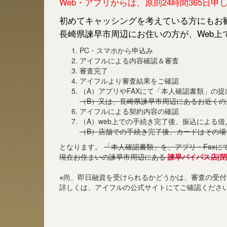
Web・アプリからは、原則24時間365日
初めてキャッシングを考えている方にもお勧
長崎県諫早市周辺にお住いの方が、Web上
PC・スマホから申込み
アイフルによる内容確認＆審査
審査完了
アイフルより審査結果をご確認
（A）アプリやFAXにて「本人確認書類」の提
（B）又は、長崎県諫早市周辺にあるお近く
アイフルによる契約内容の確認
（A）web上での手続き完了後、振込による
（B）店舗での手続き完了後、カードはその場
となります。
「本人確認書類」を、アプリ・Faxに
現在お住まいの諫早市周辺にある
諫早バイパス店(閉
※尚、即日融資を受けられるかどうかは、審査の受
詳しくは、アイフルの公式サイトにてご確認くださ