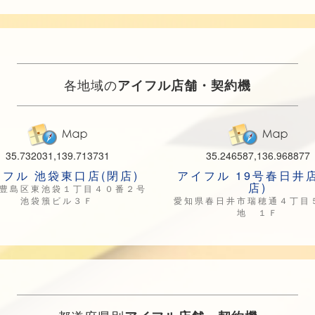
各地域の
アイフル店舗・契約機
35.732031,139.713731
35.246587,136.968877
フル 池袋東口店(閉店)
アイフル 19号春日井
店)
豊島区東池袋１丁目４０番２号
池袋籏ビル３Ｆ
愛知県春日井市瑞穂通４丁目
地 １Ｆ