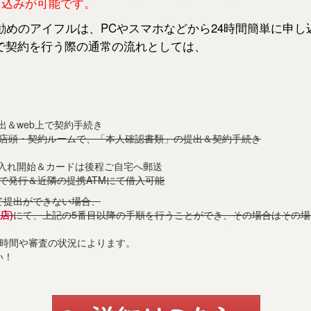
申し込みが可能です。
めのアイフルは、PCやスマホなどから24時間簡単に申し
で契約を行う際の通常の流れとしては、
出＆web上で契約手続き
の店頭・契約ルームで、「本人確認書類」の提出＆契約手続き
借入れ開始＆カードは後程ご自宅へ郵送
で発行＆近隣の提携ATMにて借入可能
て提出ができない場合、
店)
にて、上記の5番目以降の手順を行うことができ、その場合はその
付時間や審査の状況によります。
い！