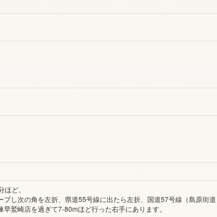
分ほど。
ーブし次の角を左折、県道55号線に出たら左折、国道57号線（島原街
諫早鷲崎店を過ぎて7-80mほど行った右手にあります。