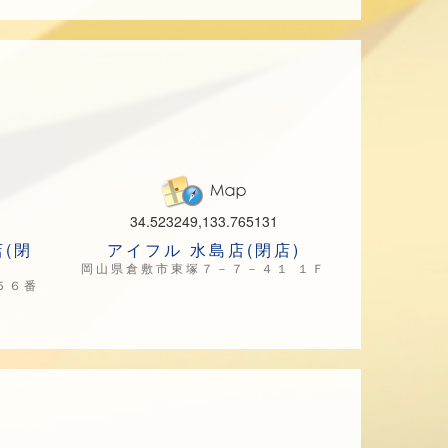
34.523249,133.765131
店(閉
アイフル 水島店(閉店)
岡山県倉敷市東塚７－７－４１ １Ｆ
５６番