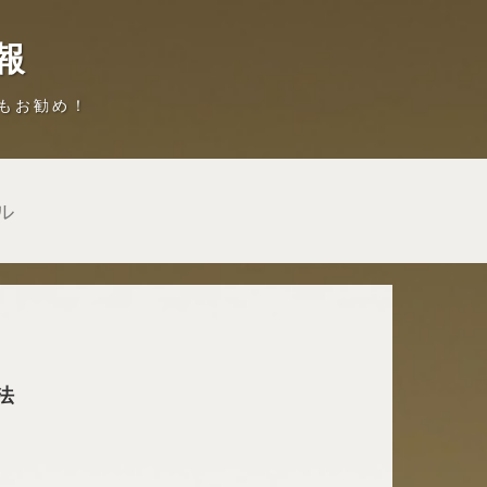
報
もお勧め！
ル
法