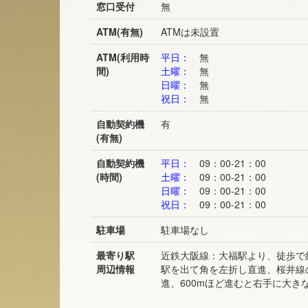
窓口受付
無
ATM(有無)
ATMは未設置
ATM(利用時
平日：
無
間)
土曜：
無
日曜：
無
祝日：
無
自動契約機
有
(有無)
自動契約機
平日：
09：00-21：00
(時間)
土曜：
09：00-21：00
日曜：
09：00-21：00
祝日：
09：00-21：00
駐車場
駐車場なし
最寄り駅
近鉄大阪線：大福駅より、徒歩で
周辺情報
駅を出て角を左折し直進、桜井線
進、600mほど進むと右手に大き