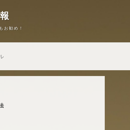
情報
もお勧め！
ル
法