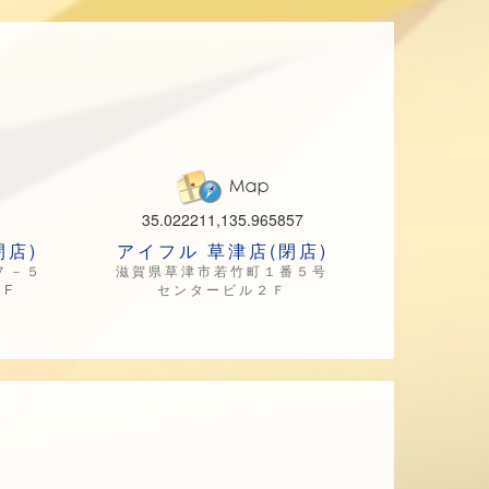
35.022211,135.965857
閉店)
アイフル 草津店(閉店)
７－５
滋賀県草津市若竹町１番５号
F
センタービル２Ｆ