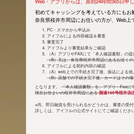
Web・アプリからは、原則24時間365日
初めてキャッシングを考えている方にもお勧
奈良県桜井市周辺にお住いの方が、Web上
PC・スマホから申込み
アイフルによる内容確認＆審査
審査完了
アイフルより審査結果をご確認
（A）アプリやFAXにて「本人確認書類」の提
（B）又は、奈良県桜井市周辺にあるお近く
アイフルによる契約内容の確認
（A）web上での手続き完了後、振込による
（B）店舗での手続き完了後、カードはその場
となります。
「本人確認書類」を、アプリ・Faxに
現在お住まいの桜井市周辺にある
国道165号桜井店(
※尚、即日融資を受けられるかどうかは、審査の受
詳しくは、アイフルの公式サイトにてご確認くださ