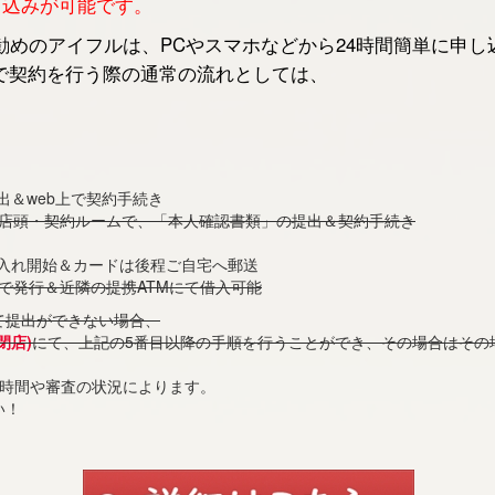
申し込みが可能です。
めのアイフルは、PCやスマホなどから24時間簡単に申し
で契約を行う際の通常の流れとしては、
出＆web上で契約手続き
の店頭・契約ルームで、「本人確認書類」の提出＆契約手続き
借入れ開始＆カードは後程ご自宅へ郵送
で発行＆近隣の提携ATMにて借入可能
て提出ができない場合、
閉店)
にて、上記の5番目以降の手順を行うことができ、その場合はその
付時間や審査の状況によります。
い！