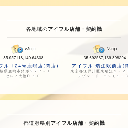
各地域の
アイフル店舗・契約機
35.957118,140.64308
35.692567,139.898294
フル 124号鹿嶋店(閉店)
アイフル 瑞江駅前店(
城県鹿嶋市鉢形９７７－１
東京都江戸川区東瑞江１－２
セレノ大協D １Ｆ
メゾン・ド・コスモ１－３
都道府県別
アイフル店舗・契約機