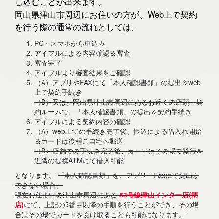
し込むことが出来ます。
岡山県津山市周辺にお住いの方が、Web上で契約
を行う際の通常の流れとしては、
PC・スマホから申込み
アイフルによる内容確認＆審査
審査完了
アイフルより審査結果をご確認
（A）アプリやFAXにて「本人確認書類」の提出＆web
上で契約手続き
（B）又は、岡山県津山市周辺にあるお近くの店頭・契
約ルームで、「本人確認書類」の提出＆契約手続き
アイフルによる契約内容の確認
（A）web上での手続き完了後、振込による借入れ開始
＆カードは後程ご自宅へ郵送
（B）店舗での手続き完了後、カードはその場で発行＆
近隣の提携ATMにて借入可能
となります。
「本人確認書類」を、アプリ・Faxにて提出が
できない場合、
現在お住まいの津山市周辺にある
53号線津山インター店(閉
店)
にて、上記の5番目以降の手順を行うことができ、その場
合はその場でカードを受け取ることも可能になります。