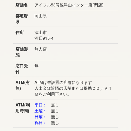
店舗名
アイフル53号線津山インター店(閉店)
都道府
岡山県
県
住所
津山市
河辺915-4
店舗形
無人店
態
窓口受
無
付
ATM(有
ATMは未設置の店舗になります
無)
入出金は近隣の店舗または提携ＣＤ／ＡＴ
Ｍをご利用下さい。
ATM(利
平日：
無し
用時間)
土曜：
無し
日曜：
無し
祝日：
無し