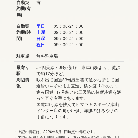
自動契
有
約機(有
無)
自動契
平日：
09：00-21：00
約機(時
土曜：
09：00-21：00
間)
日曜：
09：00-21：00
祝日：
09：00-21：00
駐車場
無料駐車場
最寄り
JR因美線・JR姫新線：東津山駅より、徒歩
駅
で約17分ほど。
周辺情
駅を出て国道53号線出雲街道を右折して国
報
道沿いをそのまま直進、橋を渡りそのまま
進み国道117号線との三叉路の横断歩道を渡
って直ぐ右手にあります。
国道53号線を挟んでヒマラヤスポーツ津山
インター店の向かい側、洋服のはるやまの
手前になります。
・上記の情報は、2026年6月1日時点の情報です。
・下記の地図を含む情報の間違い、及び店舗の移転／閉店により