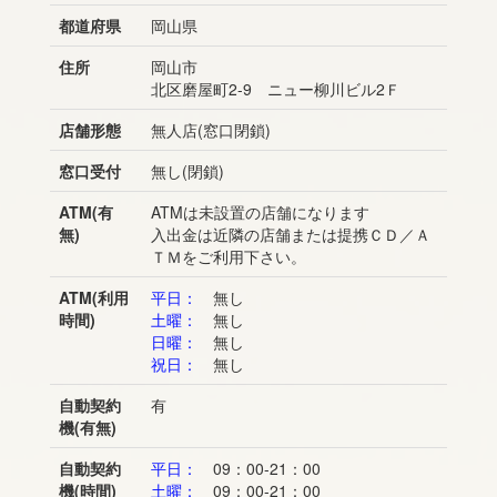
都道府県
岡山県
住所
岡山市
北区磨屋町2-9 ニュー柳川ビル2Ｆ
店舗形態
無人店(窓口閉鎖)
窓口受付
無し(閉鎖)
ATM(有
ATMは未設置の店舗になります
無)
入出金は近隣の店舗または提携ＣＤ／Ａ
ＴＭをご利用下さい。
ATM(利用
平日：
無し
時間)
土曜：
無し
日曜：
無し
祝日：
無し
自動契約
有
機(有無)
自動契約
平日：
09：00-21：00
機(時間)
土曜：
09：00-21：00