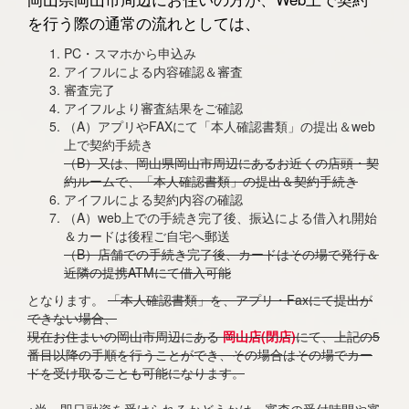
を行う際の通常の流れとしては、
PC・スマホから申込み
アイフルによる内容確認＆審査
審査完了
アイフルより審査結果をご確認
（A）アプリやFAXにて「本人確認書類」の提出＆web
上で契約手続き
（B）又は、岡山県岡山市周辺にあるお近くの店頭・契
約ルームで、「本人確認書類」の提出＆契約手続き
アイフルによる契約内容の確認
（A）web上での手続き完了後、振込による借入れ開始
＆カードは後程ご自宅へ郵送
（B）店舗での手続き完了後、カードはその場で発行＆
近隣の提携ATMにて借入可能
となります。
「本人確認書類」を、アプリ・Faxにて提出が
できない場合、
現在お住まいの岡山市周辺にある
岡山店(閉店)
にて、上記の5
番目以降の手順を行うことができ、その場合はその場でカー
ドを受け取ることも可能になります。