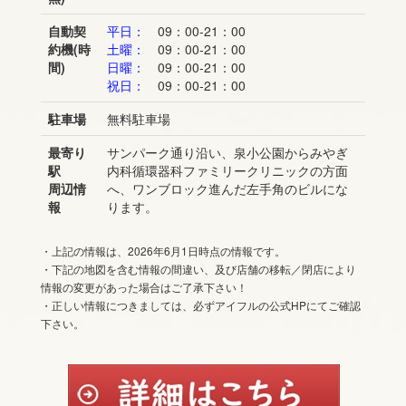
自動契
平日：
09：00-21：00
約機(時
土曜：
09：00-21：00
間)
日曜：
09：00-21：00
祝日：
09：00-21：00
駐車場
無料駐車場
最寄り
サンパーク通り沿い、泉小公園からみやぎ
駅
内科循環器科ファミリークリニックの方面
周辺情
へ、ワンブロック進んだ左手角のビルにな
報
ります。
・上記の情報は、2026年6月1日時点の情報です。
・下記の地図を含む情報の間違い、及び店舗の移転／閉店により
情報の変更があった場合はご了承下さい！
・正しい情報につきましては、必ずアイフルの公式HPにてご確認
下さい。