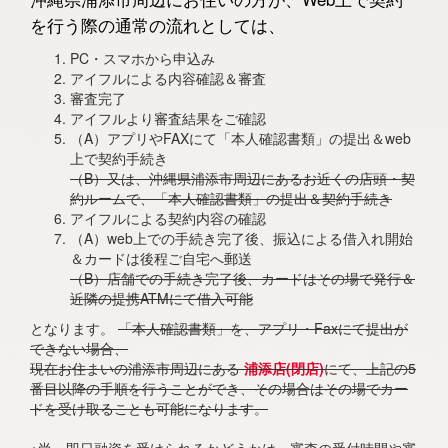
を行う際の通常の流れとしては、
PC・スマホから申込み
アイフルによる内容確認＆審査
審査完了
アイフルより審査結果をご確認
（A）アプリやFAXにて「本人確認書類」の提出＆web
上で契約手続き
（B）又は、沖縄県浦添市周辺にあるお近くの店頭・契
約ルームで、「本人確認書類」の提出＆契約手続き
アイフルによる契約内容の確認
（A）web上での手続き完了後、振込による借入れ開始
＆カードは後程ご自宅へ郵送
（B）店舗での手続き完了後、カードはその場で発行＆
近隣の提携ATMにて借入可能
となります。
「本人確認書類」を、アプリ・Faxにて提出が
できない場合、
現在お住まいの浦添市周辺にある
浦添店(閉店)
にて、上記の5
番目以降の手順を行うことができ、その場合はその場でカー
ドを受け取ることも可能になります。