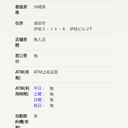
都道府
沖縄県
県
住所
浦添市
伊祖２－１５－８ 伊祖ビル２F
店舗形
無人店
態
窓口受
無
付
ATM(有
ATMは未設置
無)
ATM(利
平日：
無
用時間)
土曜：
無
日曜：
無
祝日：
無
自動契
有
約機(有
無)