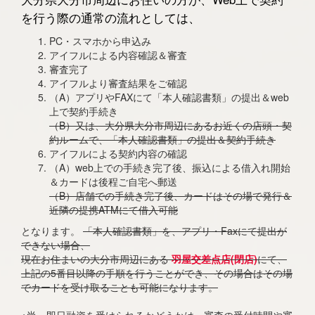
を行う際の通常の流れとしては、
PC・スマホから申込み
アイフルによる内容確認＆審査
審査完了
アイフルより審査結果をご確認
（A）アプリやFAXにて「本人確認書類」の提出＆web
上で契約手続き
（B）又は、大分県大分市周辺にあるお近くの店頭・契
約ルームで、「本人確認書類」の提出＆契約手続き
アイフルによる契約内容の確認
（A）web上での手続き完了後、振込による借入れ開始
＆カードは後程ご自宅へ郵送
（B）店舗での手続き完了後、カードはその場で発行＆
近隣の提携ATMにて借入可能
となります。
「本人確認書類」を、アプリ・Faxにて提出が
できない場合、
現在お住まいの大分市周辺にある
羽屋交差点店(閉店)
にて、
上記の5番目以降の手順を行うことができ、その場合はその場
でカードを受け取ることも可能になります。