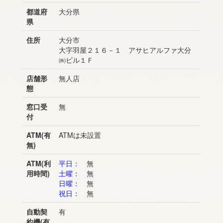
都道府
大分県
県
住所
大分市
大字羽屋２１６－１ アサヒアルファ大分
㈱ビル１Ｆ
店舗形
無人店
態
窓口受
無
付
ATM(有
ATMは未設置
無)
ATM(利
平日：
無
用時間)
土曜：
無
日曜：
無
祝日：
無
自動契
有
約機(有