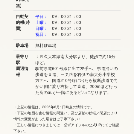
無)
自動契
平日：
09：00-21：00
約機(時
土曜：
09：00-21：00
間)
日曜：
09：00-21：00
祝日：
09：00-21：00
駐車場
無料駐車場
最寄り
ＪＲ久大本線南大分駅より、徒歩で約15分
駅
ほど。
周辺情
駅前県道601号線に出て左手へ、県道沿いの
報
歩道を直進、三叉路を右側の南大分小学校
方面へ、国道210号線に出たら横断歩道で向
かい側に渡り右折して直進、200mほど行っ
た所のauが一階にあるビルになります。
・上記の情報は、2026年6月1日時点の情報です。
・下記の地図を含む情報の間違い、及び店舗の移転／閉店により
情報の変更があった場合はご了承下さい！
・正しい情報につきましては、必ずアイフルの公式HPにてご確認
下さい。