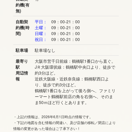
約機(有
無)
自動契
平日：
09：00-21：00
約機(時
土曜：
09：00-21：00
間)
日曜：
09：00-21：00
祝日：
09：00-21：00
駐車場
駐車場なし
最寄り
大阪市営千日前線：鶴橋駅1番口から直ぐ。
駅
JＲ大阪環状線：鶴橋駅中央口より、徒歩で
周辺情
約3分ほど。
報
近鉄大阪線・近鉄奈良線：鶴橋駅西口よ
り、徒歩で約3分ほど。
鶴橋駅1番口を上がって後ろ側へ、ファミリ
ーマート鶴橋駅前店の角を右側へ、そのま
ま50ｍほど行くとあります。
・上記の情報は、2026年6月1日時点の情報です。
・下記の地図を含む情報の間違い、及び店舗の移転／閉店により
情報の変更があった場合はご了承下さい！