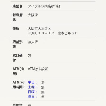
店舗名
アイフル鶴橋店(閉店)
都道府
大阪府
県
住所
大阪市天王寺区
味原町１３－１２ 岩本ビル３Ｆ
店舗形
無人店
態
窓口受
無
付
ATM(有
ATMは未設置
無)
ATM(利
平日：
無
用時間)
土曜：
無
日曜：
無
祝日：
無
自動契
有