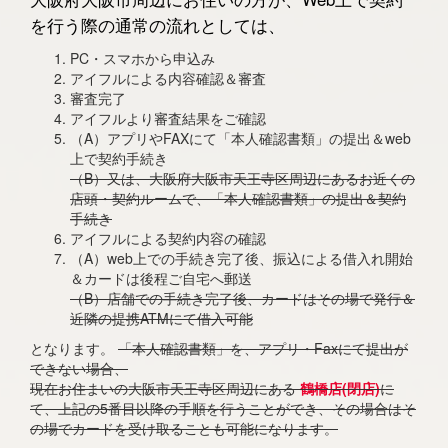
を行う際の通常の流れとしては、
PC・スマホから申込み
アイフルによる内容確認＆審査
審査完了
アイフルより審査結果をご確認
（A）アプリやFAXにて「本人確認書類」の提出＆web
上で契約手続き
（B）又は、大阪府大阪市天王寺区周辺にあるお近くの
店頭・契約ルームで、「本人確認書類」の提出＆契約
手続き
アイフルによる契約内容の確認
（A）web上での手続き完了後、振込による借入れ開始
＆カードは後程ご自宅へ郵送
（B）店舗での手続き完了後、カードはその場で発行＆
近隣の提携ATMにて借入可能
となります。
「本人確認書類」を、アプリ・Faxにて提出が
できない場合、
現在お住まいの大阪市天王寺区周辺にある
鶴橋店(閉店)
に
て、上記の5番目以降の手順を行うことができ、その場合はそ
の場でカードを受け取ることも可能になります。