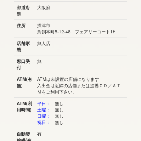
都道府
大阪府
県
住所
摂津市
鳥飼本町5-12-48 フェアリーコート1F
店舗形
無人店
態
窓口受
無
付
ATM(有
ATMは未設置の店舗になります
無)
入出金は近隣の店舗または提携ＣＤ／ＡＴ
Ｍをご利用下さい。
ATM(利
平日：
無し
用時間)
土曜：
無し
日曜：
無し
祝日：
無し
自動契
有
約機(有