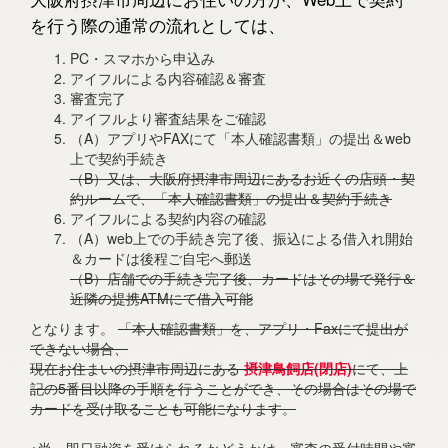
を行う際の通常の流れとしては、
PC・スマホから申込み
アイフルによる内容確認＆審査
審査完了
アイフルより審査結果をご確認
（A）アプリやFAXにて「本人確認書類」の提出＆web
上で契約手続き
（B）又は、大阪府摂津市周辺にあるお近くの店頭・契
約ルームで、「本人確認書類」の提出＆契約手続き
アイフルによる契約内容の確認
（A）web上での手続き完了後、振込による借入れ開始
＆カードは後程ご自宅へ郵送
（B）店舗での手続き完了後、カードはその場で発行＆
近隣の提携ATMにて借入可能
となります。
「本人確認書類」を、アプリ・Faxにて提出が
できない場合、
現在お住まいの摂津市周辺にある
摂津鳥飼店(閉店)
にて、上
記の5番目以降の手順を行うことができ、その場合はその場で
カードを受け取ることも可能になります。