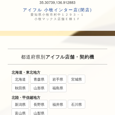
35.30739,136.912883
アイフル 小牧インター店(閉店)
愛知県小牧市村中１２９３－１
小牧マックス店舗Ｅ棟１Ｆ
都道府県別
アイフル店舗・契約機
北海道・東北地方
北海道
青森県
岩手県
宮城県
秋田県
山形県
福島県
北陸・甲信越地方
新潟県
長野県
福井県
石川県
富山県
山梨県