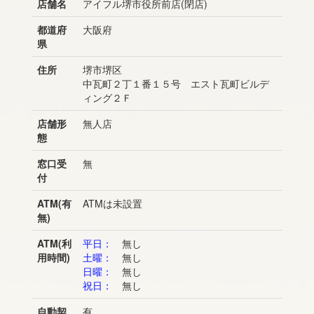
店舗名
アイフル堺市役所前店(閉店)
都道府
大阪府
県
住所
堺市堺区
中瓦町２丁１番１５号 エスト瓦町ビルデ
ィング２Ｆ
店舗形
無人店
態
窓口受
無
付
ATM(有
ATMは未設置
無)
ATM(利
平日：
無し
用時間)
土曜：
無し
日曜：
無し
祝日：
無し
自動契
有