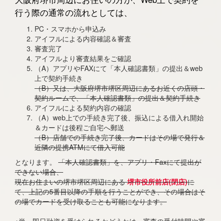
行う際の通常の流れとしては、
PC・スマホから申込み
アイフルによる内容確認＆審査
審査完了
アイフルより審査結果をご確認
（A）アプリやFAXにて「本人確認書類」の提出＆web
上で契約手続き
（B）又は、大阪府堺市堺区周辺にあるお近くの店頭・
契約ルームで、「本人確認書類」の提出＆契約手続き
アイフルによる契約内容の確認
（A）web上での手続き完了後、振込による借入れ開始
＆カードは後程ご自宅へ郵送
（B）店舗での手続き完了後、カードはその場で発行＆
近隣の提携ATMにて借入可能
となります。
「本人確認書類」を、アプリ・Faxにて提出が
できない場合、
現在お住まいの堺市堺区周辺にある
堺市役所前店(閉店)
に
て、上記の5番目以降の手順を行うことができ、その場合はそ
の場でカードを受け取ることも可能になります。