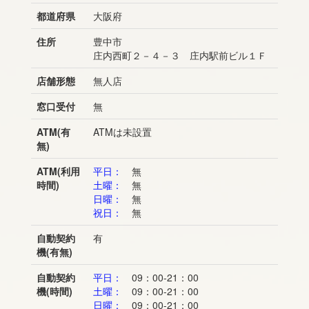
都道府県
大阪府
住所
豊中市
庄内西町２－４－３ 庄内駅前ビル１Ｆ
店舗形態
無人店
窓口受付
無
ATM(有
ATMは未設置
無)
ATM(利用
平日：
無
時間)
土曜：
無
日曜：
無
祝日：
無
自動契約
有
機(有無)
自動契約
平日：
09：00-21：00
機(時間)
土曜：
09：00-21：00
日曜：
09：00-21：00