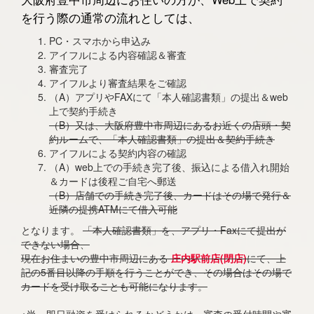
を行う際の通常の流れとしては、
PC・スマホから申込み
アイフルによる内容確認＆審査
審査完了
アイフルより審査結果をご確認
（A）アプリやFAXにて「本人確認書類」の提出＆web
上で契約手続き
（B）又は、大阪府豊中市周辺にあるお近くの店頭・契
約ルームで、「本人確認書類」の提出＆契約手続き
アイフルによる契約内容の確認
（A）web上での手続き完了後、振込による借入れ開始
＆カードは後程ご自宅へ郵送
（B）店舗での手続き完了後、カードはその場で発行＆
近隣の提携ATMにて借入可能
となります。
「本人確認書類」を、アプリ・Faxにて提出が
できない場合、
現在お住まいの豊中市周辺にある
庄内駅前店(閉店)
にて、上
記の5番目以降の手順を行うことができ、その場合はその場で
カードを受け取ることも可能になります。