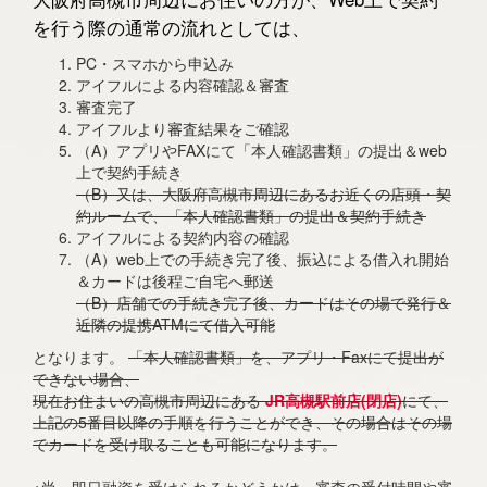
を行う際の通常の流れとしては、
PC・スマホから申込み
アイフルによる内容確認＆審査
審査完了
アイフルより審査結果をご確認
（A）アプリやFAXにて「本人確認書類」の提出＆web
上で契約手続き
（B）又は、大阪府高槻市周辺にあるお近くの店頭・契
約ルームで、「本人確認書類」の提出＆契約手続き
アイフルによる契約内容の確認
（A）web上での手続き完了後、振込による借入れ開始
＆カードは後程ご自宅へ郵送
（B）店舗での手続き完了後、カードはその場で発行＆
近隣の提携ATMにて借入可能
となります。
「本人確認書類」を、アプリ・Faxにて提出が
できない場合、
現在お住まいの高槻市周辺にある
JR高槻駅前店(閉店)
にて、
上記の5番目以降の手順を行うことができ、その場合はその場
でカードを受け取ることも可能になります。