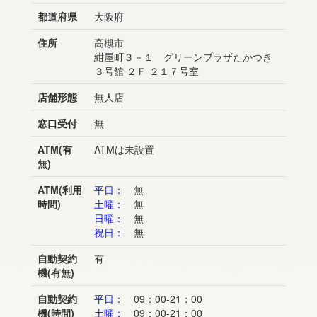
都道府県
大阪府
住所
高槻市
紺屋町３－１ グリーンプラザたかつき
３号館 ２Ｆ ２１７号室
店舗形態
無人店
窓口受付
無
ATM(有
ATMは未設置
無)
ATM(利用
平日：
無
時間)
土曜：
無
日曜：
無
祝日：
無
自動契約
有
機(有無)
自動契約
平日：
09：00-21：00
機(時間)
土曜：
09：00-21：00