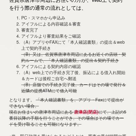
を行う際の通常の流れとしては、
PC・スマホから申込み
アイフルによる内容確認＆審査
審査完了
アイフルより審査結果をご確認
（A）アプリやFAXにて「本人確認書類」の提出＆web
上で契約手続き
（B）又は、佐賀県唐津市周辺にあるお近くの店頭・契
約ルームで、「本人確認書類」の提出＆契約手続き
アイフルによる契約内容の確認
（A）web上での手続き完了後、振込による借入れ開始
＆カードは後程ご自宅へ郵送
（B）店舗での手続き完了後、カードはその場で発行＆
近隣の提携ATMにて借入可能
となります。
「本人確認書類」を、アプリ・Faxにて提出が
できない場合、
現在お住まいの唐津市周辺にある
唐津店(閉店)
にて、上記の5
番目以降の手順を行うことができ、その場合はその場でカー
ドを受け取ることも可能になります。