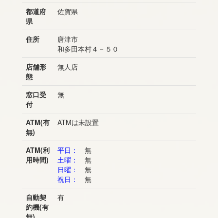
都道府
佐賀県
県
住所
唐津市
和多田本村４－５０
店舗形
無人店
態
窓口受
無
付
ATM(有
ATMは未設置
無)
ATM(利
平日：
無
用時間)
土曜：
無
日曜：
無
祝日：
無
自動契
有
約機(有
無)