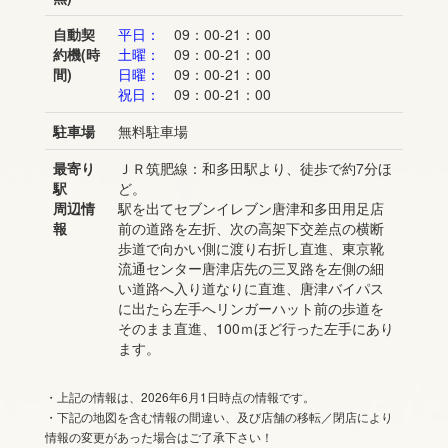
自動契
平日：
09：00-21：00
約機(時
土曜：
09：00-21：00
間)
日曜：
09：00-21：00
祝日：
09：00-21：00
駐車場
無料駐車場
最寄り
ＪＲ筑肥線：和多田駅より、徒歩で約7分ほ
駅
ど。
周辺情
駅を出てセブンイレブン唐津和多田用足店
報
前の道路を左折、次の高架下交差点の横断
歩道で向かい側に渡り右折し直進、東京靴
流通センター唐津店先の三叉路を左側の細
い道路へ入り道なりに直進、唐津バイパス
に出たら左手へリンガーハット前の歩道を
そのまま直進、100ｍほど行った左手にあり
ます。
・上記の情報は、2026年6月1日時点の情報です。
・下記の地図を含む情報の間違い、及び店舗の移転／閉店により
情報の変更があった場合はご了承下さい！