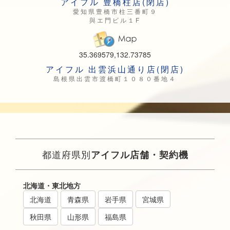
アイフル 豊橋柱店(閉店)
愛知県豊橋市柱三番町９
與エ門ビル１F
35.369579,132.73785
アイフル 出雲浜山通り店(閉店)
島根県出雲市渡橋町１０８０番地４
都道府県別
アイフル店舗・契約機
北海道・東北地方
北海道
青森県
岩手県
宮城県
秋田県
山形県
福島県