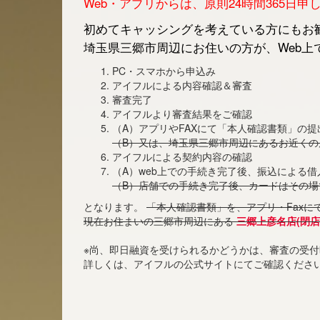
Web・アプリからは、原則24時間365日
初めてキャッシングを考えている方にもお勧
埼玉県三郷市周辺にお住いの方が、Web上
PC・スマホから申込み
アイフルによる内容確認＆審査
審査完了
アイフルより審査結果をご確認
（A）アプリやFAXにて「本人確認書類」の提
（B）又は、埼玉県三郷市周辺にあるお近く
アイフルによる契約内容の確認
（A）web上での手続き完了後、振込による
（B）店舗での手続き完了後、カードはその場
となります。
「本人確認書類」を、アプリ・Faxに
現在お住まいの三郷市周辺にある
三郷上彦名店(閉店
※尚、即日融資を受けられるかどうかは、審査の受
詳しくは、アイフルの公式サイトにてご確認くださ