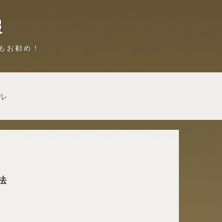
報
もお勧め！
ル
法