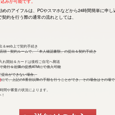
申し込みが可能です。
めのアイフルは、PCやスマホなどから24時間簡単に申し
で契約を行う際の通常の流れとしては、
出＆web上で契約手続き
の店頭・契約ルームで、「本人確認書類」の提出＆契約手続き
借入れ開始＆カードは後程ご自宅へ郵送
で発行＆近隣の提携ATMにて借入可能
て提出ができない場合、
)
にて、上記の5番目以降の手順を行うことができ、その場合はその場
付時間や審査の状況によります。
い！