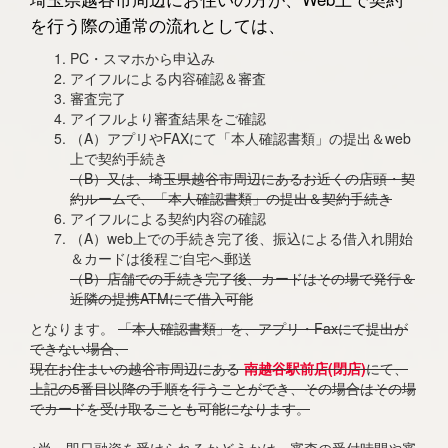
を行う際の通常の流れとしては、
PC・スマホから申込み
アイフルによる内容確認＆審査
審査完了
アイフルより審査結果をご確認
（A）アプリやFAXにて「本人確認書類」の提出＆web
上で契約手続き
（B）又は、埼玉県越谷市周辺にあるお近くの店頭・契
約ルームで、「本人確認書類」の提出＆契約手続き
アイフルによる契約内容の確認
（A）web上での手続き完了後、振込による借入れ開始
＆カードは後程ご自宅へ郵送
（B）店舗での手続き完了後、カードはその場で発行＆
近隣の提携ATMにて借入可能
となります。
「本人確認書類」を、アプリ・Faxにて提出が
できない場合、
現在お住まいの越谷市周辺にある
南越谷駅前店(閉店)
にて、
上記の5番目以降の手順を行うことができ、その場合はその場
でカードを受け取ることも可能になります。