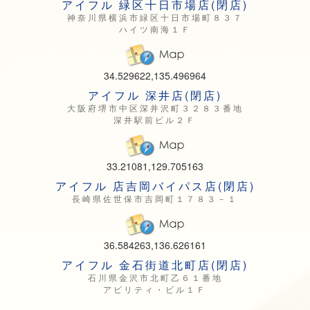
アイフル 緑区十日市場店(閉店)
神奈川県横浜市緑区十日市場町８３７
ハイツ南海１Ｆ
34.529622,135.496964
アイフル 深井店(閉店)
大阪府堺市中区深井沢町３２８３番地
深井駅前ビル２Ｆ
33.21081,129.705163
アイフル 店吉岡バイパス店(閉店)
長崎県佐世保市吉岡町１７８３－１
36.584263,136.626161
アイフル 金石街道北町店(閉店)
石川県金沢市北町乙６１番地
アビリティ・ビル１Ｆ