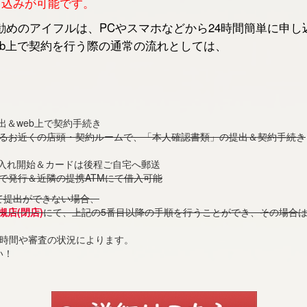
申し込みが可能です。
めのアイフルは、PCやスマホなどから24時間簡単に申し
b上で契約を行う際の通常の流れとしては、
出＆web上で契約手続き
あるお近くの店頭・契約ルームで、「本人確認書類」の提出＆契約手続き
借入れ開始＆カードは後程ご自宅へ郵送
で発行＆近隣の提携ATMにて借入可能
て提出ができない場合、
槻店(閉店)
にて、上記の5番目以降の手順を行うことができ、その場合
付時間や審査の状況によります。
い！