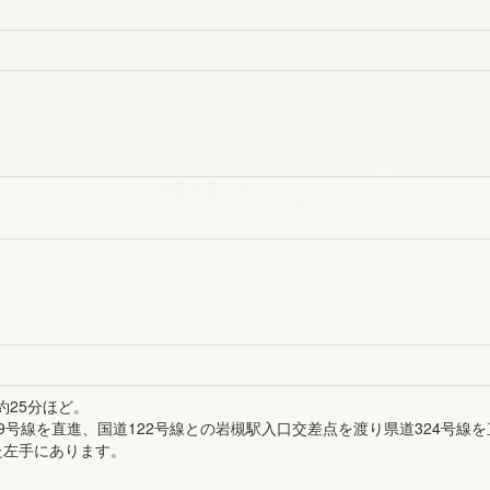
約25分ほど。
9号線を直進、国道122号線との岩槻駅入口交差点を渡り県道324号線
た左手にあります。