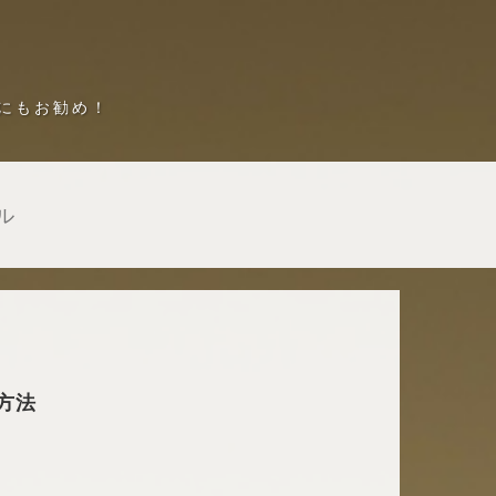
にもお勧め！
ル
方法