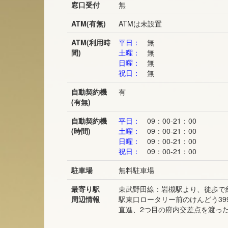
窓口受付
無
ATM(有無)
ATMは未設置
ATM(利用時
平日：
無
間)
土曜：
無
日曜：
無
祝日：
無
自動契約機
有
(有無)
自動契約機
平日：
09：00-21：00
(時間)
土曜：
09：00-21：00
日曜：
09：00-21：00
祝日：
09：00-21：00
駐車場
無料駐車場
最寄り駅
東武野田線：岩槻駅より、徒歩で
周辺情報
駅東口ロータリー前のけんどう39
直進、2つ目の府内交差点を渡っ