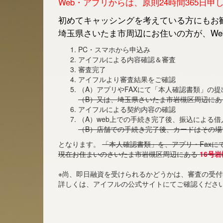
Web・アプリからは、原則24時間365日
初めてキャッシングを考えている方にもお勧
埼玉県さいたま市周辺にお住いの方が、We
PC・スマホから申込み
アイフルによる内容確認＆審査
審査完了
アイフルより審査結果をご確認
（A）アプリやFAXにて「本人確認書類」の提
（B）又は、埼玉県さいたま市岩槻区周辺に
アイフルによる契約内容の確認
（A）web上での手続き完了後、振込による
（B）店舗での手続き完了後、カードはその場
となります。
「本人確認書類」を、アプリ・Faxに
現在お住まいのさいたま市岩槻区周辺にある
16号岩
※尚、即日融資を受けられるかどうかは、審査の受
詳しくは、アイフルの公式サイトにてご確認くださ