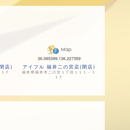
36.085399,136.227359
閉店)
アイフル 福井二の宮店(閉店)
 １Ｆ
福井県福井市二の宮１丁目１１１－１
１Ｆ