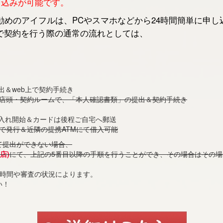
申し込みが可能です。
めのアイフルは、PCやスマホなどから24時間簡単に申し
で契約を行う際の通常の流れとしては、
出＆web上で契約手続き
の店頭・契約ルームで、「本人確認書類」の提出＆契約手続き
借入れ開始＆カードは後程ご自宅へ郵送
で発行＆近隣の提携ATMにて借入可能
て提出ができない場合、
店)
にて、上記の5番目以降の手順を行うことができ、その場合はその
付時間や審査の状況によります。
い！