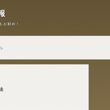
報
もお勧め！
ル
法