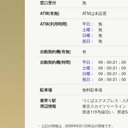
窓口受付
無
ATM(有無)
ATMは未設置
ATM(利用時間)
平日：
無
土曜：
無
日曜：
無
祝日：
無
自動契約機(有無)
有
自動契約機(時間)
平日：
09：00-21：00
土曜：
09：00-21：00
日曜：
09：00-21：00
祝日：
09：00-21：00
駐車場
無料駐車場
最寄り駅
つくばエクスプレス：八
周辺情報
東京スカイツリーライン
県道115号線沿い、県
・上記の情報は、2026年6月1日時点の情報です。