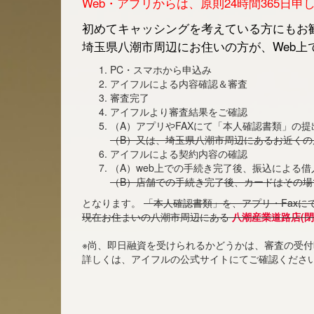
Web・アプリからは、原則24時間365日
初めてキャッシングを考えている方にもお勧
埼玉県八潮市周辺にお住いの方が、Web上
PC・スマホから申込み
アイフルによる内容確認＆審査
審査完了
アイフルより審査結果をご確認
（A）アプリやFAXにて「本人確認書類」の提
（B）又は、埼玉県八潮市周辺にあるお近く
アイフルによる契約内容の確認
（A）web上での手続き完了後、振込による
（B）店舗での手続き完了後、カードはその場
となります。
「本人確認書類」を、アプリ・Faxに
現在お住まいの八潮市周辺にある
八潮産業道路店(閉
※尚、即日融資を受けられるかどうかは、審査の受
詳しくは、アイフルの公式サイトにてご確認くださ