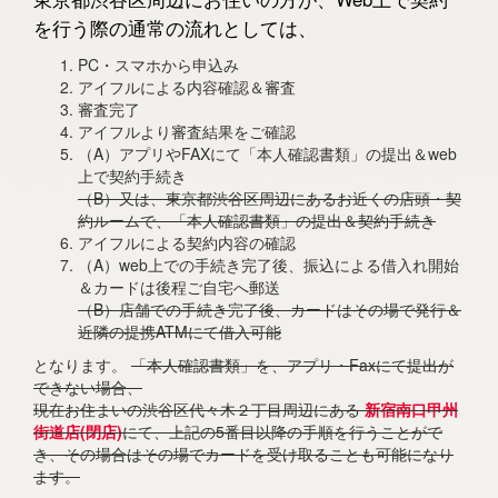
を行う際の通常の流れとしては、
PC・スマホから申込み
アイフルによる内容確認＆審査
審査完了
アイフルより審査結果をご確認
（A）アプリやFAXにて「本人確認書類」の提出＆web
上で契約手続き
（B）又は、東京都渋谷区周辺にあるお近くの店頭・契
約ルームで、「本人確認書類」の提出＆契約手続き
アイフルによる契約内容の確認
（A）web上での手続き完了後、振込による借入れ開始
＆カードは後程ご自宅へ郵送
（B）店舗での手続き完了後、カードはその場で発行＆
近隣の提携ATMにて借入可能
となります。
「本人確認書類」を、アプリ・Faxにて提出が
できない場合、
現在お住まいの渋谷区代々木２丁目周辺にある
新宿南口甲州
街道店(閉店)
にて、上記の5番目以降の手順を行うことがで
き、その場合はその場でカードを受け取ることも可能になり
ます。