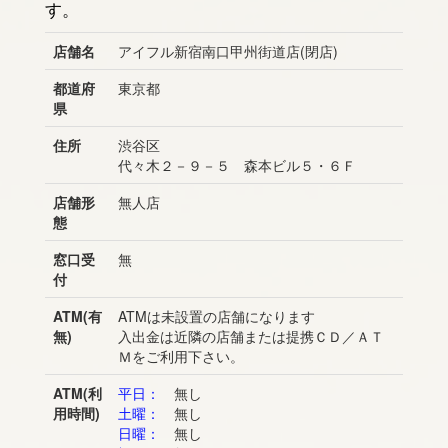
す。
店舗名
アイフル新宿南口甲州街道店(閉店)
都道府
東京都
県
住所
渋谷区
代々木２－９－５ 森本ビル５・６Ｆ
店舗形
無人店
態
窓口受
無
付
ATM(有
ATMは未設置の店舗になります
無)
入出金は近隣の店舗または提携ＣＤ／ＡＴ
Ｍをご利用下さい。
ATM(利
平日：
無し
用時間)
土曜：
無し
日曜：
無し