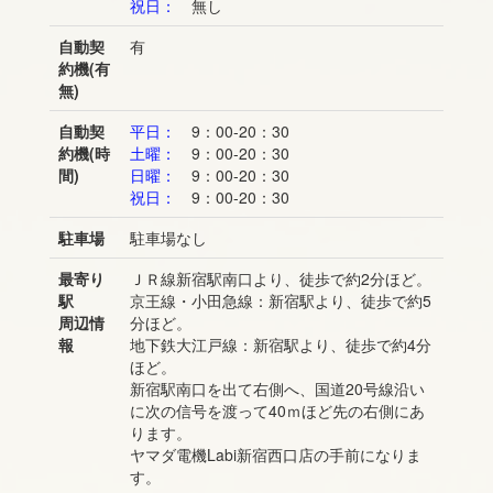
祝日：
無し
自動契
有
約機(有
無)
自動契
平日：
9：00-20：30
約機(時
土曜：
9：00-20：30
間)
日曜：
9：00-20：30
祝日：
9：00-20：30
駐車場
駐車場なし
最寄り
ＪＲ線新宿駅南口より、徒歩で約2分ほど。
駅
京王線・小田急線：新宿駅より、徒歩で約5
周辺情
分ほど。
報
地下鉄大江戸線：新宿駅より、徒歩で約4分
ほど。
新宿駅南口を出て右側へ、国道20号線沿い
に次の信号を渡って40ｍほど先の右側にあ
ります。
ヤマダ電機Labi新宿西口店の手前になりま
す。