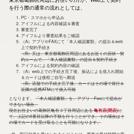
を行う際の通常の流れとしては、
PC・スマホから申込み
アイフルによる内容確認＆審査
審査完了
アイフルより審査結果をご確認
（A）アプリやFAXにて「本人確認書類」の提出＆web
上で契約手続き
（B）又は、東京都葛飾区周辺にあるお近くの店頭・契
約ルームで、「本人確認書類」の提出＆契約手続き
アイフルによる契約内容の確認
（A）web上での手続き完了後、振込による借入れ開始
＆カードは後程ご自宅へ郵送
（B）店舗での手続き完了後、カードはその場で発行＆
近隣の提携ATMにて借入可能
となります。
「本人確認書類」を、アプリ・Faxにて提出が
できない場合、
現在お住まいの葛飾区亀有３丁目周辺にある
亀有店(閉店)
に
て、上記の5番目以降の手順を行うことができ、その場合はそ
の場でカードを受け取ることも可能になります。