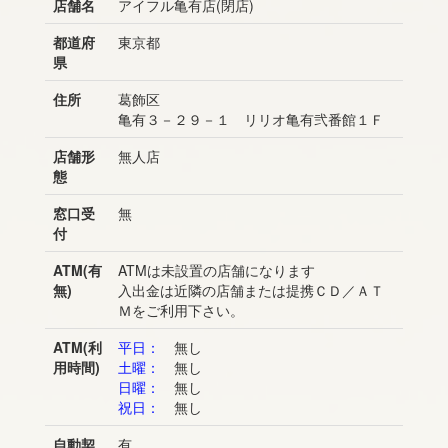
店舗名
アイフル亀有店(閉店)
都道府
東京都
県
住所
葛飾区
亀有３－２９－１ リリオ亀有弐番館１Ｆ
店舗形
無人店
態
窓口受
無
付
ATM(有
ATMは未設置の店舗になります
無)
入出金は近隣の店舗または提携ＣＤ／ＡＴ
Ｍをご利用下さい。
ATM(利
平日：
無し
用時間)
土曜：
無し
日曜：
無し
祝日：
無し
自動契
有