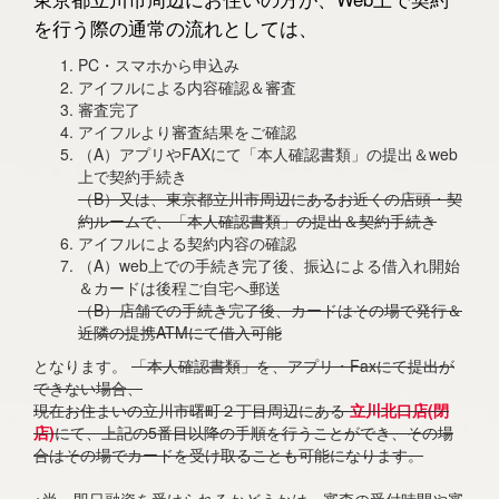
を行う際の通常の流れとしては、
PC・スマホから申込み
アイフルによる内容確認＆審査
審査完了
アイフルより審査結果をご確認
（A）アプリやFAXにて「本人確認書類」の提出＆web
上で契約手続き
（B）又は、東京都立川市周辺にあるお近くの店頭・契
約ルームで、「本人確認書類」の提出＆契約手続き
アイフルによる契約内容の確認
（A）web上での手続き完了後、振込による借入れ開始
＆カードは後程ご自宅へ郵送
（B）店舗での手続き完了後、カードはその場で発行＆
近隣の提携ATMにて借入可能
となります。
「本人確認書類」を、アプリ・Faxにて提出が
できない場合、
現在お住まいの立川市曙町２丁目周辺にある
立川北口店(閉
店)
にて、上記の5番目以降の手順を行うことができ、その場
合はその場でカードを受け取ることも可能になります。