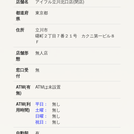
店舗名
アイフル立川北口店(閉店)
都道府
東京都
県
住所
立川市
曙町２丁目７番２１号 カクニ第一ビル８
Ｆ
店舗形
無人店
態
窓口受
無
付
ATM(有
ATMは未設置
無)
ATM(利
平日：
無し
用時間)
土曜：
無し
日曜：
無し
祝日：
無し
自動契
有