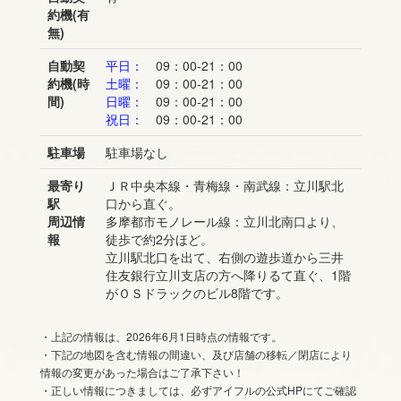
約機(有
無)
自動契
平日：
09：00-21：00
約機(時
土曜：
09：00-21：00
間)
日曜：
09：00-21：00
祝日：
09：00-21：00
駐車場
駐車場なし
最寄り
ＪＲ中央本線・青梅線・南武線：立川駅北
駅
口から直ぐ。
周辺情
多摩都市モノレール線：立川北南口より、
報
徒歩で約2分ほど。
立川駅北口を出て、右側の遊歩道から三井
住友銀行立川支店の方へ降りるて直ぐ、1階
がＯＳドラックのビル8階です。
・上記の情報は、2026年6月1日時点の情報です。
・下記の地図を含む情報の間違い、及び店舗の移転／閉店により
情報の変更があった場合はご了承下さい！
・正しい情報につきましては、必ずアイフルの公式HPにてご確認