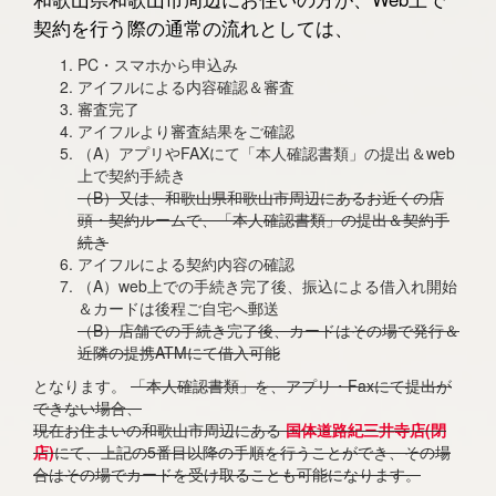
契約を行う際の通常の流れとしては、
PC・スマホから申込み
アイフルによる内容確認＆審査
審査完了
アイフルより審査結果をご確認
（A）アプリやFAXにて「本人確認書類」の提出＆web
上で契約手続き
（B）又は、和歌山県和歌山市周辺にあるお近くの店
頭・契約ルームで、「本人確認書類」の提出＆契約手
続き
アイフルによる契約内容の確認
（A）web上での手続き完了後、振込による借入れ開始
＆カードは後程ご自宅へ郵送
（B）店舗での手続き完了後、カードはその場で発行＆
近隣の提携ATMにて借入可能
となります。
「本人確認書類」を、アプリ・Faxにて提出が
できない場合、
現在お住まいの和歌山市周辺にある
国体道路紀三井寺店(閉
店)
にて、上記の5番目以降の手順を行うことができ、その場
合はその場でカードを受け取ることも可能になります。