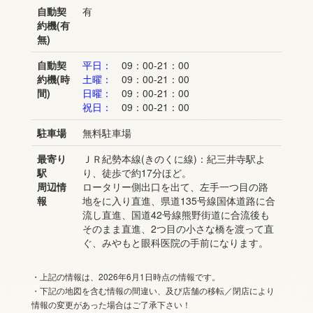
自動契
有
約機(有
無)
自動契
平日：
09：00-21：00
約機(時
土曜：
09：00-21：00
間)
日曜：
09：00-21：00
祝日：
09：00-21：00
駐車場
無料駐車場
最寄り
ＪＲ紀勢本線(きのくに線)：紀三井寺駅よ
駅
り、徒歩で約17分ほど。
周辺情
ロータリー側出口を出て、左手一つ目の路
報
地をに入り直進、県道135号線国体道路に合
流し直進、国道42号線熊野街道に合流後も
そのまま直進、2つ目の小さな橋を渡って直
ぐ、みやもと眼科医院の手前になります。
・上記の情報は、2026年6月1日時点の情報です。
・下記の地図を含む情報の間違い、及び店舗の移転／閉店により
情報の変更があった場合はご了承下さい！