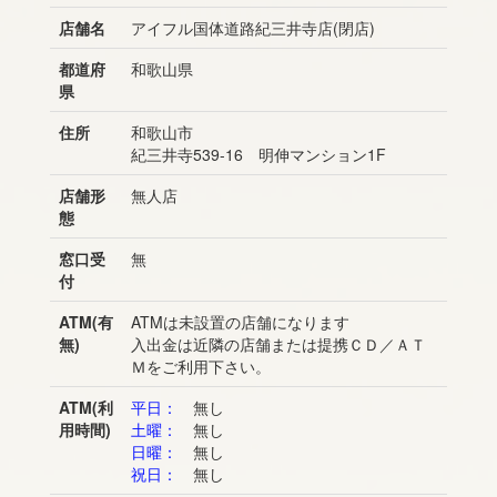
店舗名
アイフル国体道路紀三井寺店(閉店)
都道府
和歌山県
県
住所
和歌山市
紀三井寺539-16 明伸マンション1F
店舗形
無人店
態
窓口受
無
付
ATM(有
ATMは未設置の店舗になります
無)
入出金は近隣の店舗または提携ＣＤ／ＡＴ
Ｍをご利用下さい。
ATM(利
平日：
無し
用時間)
土曜：
無し
日曜：
無し
祝日：
無し