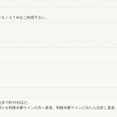
ＣＤ／ＡＴＭをご利用下さい。
歩で約10分ほど。
通りを利根水郷ラインの方へ直進、利根水郷ラインに出たら左折し直進