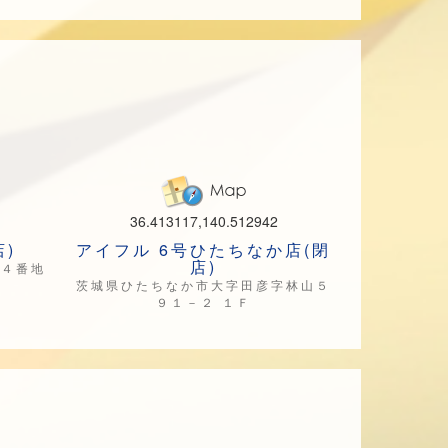
36.413117,140.512942
)
アイフル 6号ひたちなか店(閉
店)
１４番地
茨城県ひたちなか市大字田彦字林山５
９１－２ １Ｆ