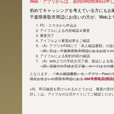
Web・アプリからは、原則24時間365日
初めてキャッシングを考えている方にもお勧
千葉県香取市周辺にお住いの方が、Web上
PC・スマホから申込み
アイフルによる内容確認＆審査
審査完了
アイフルより審査結果をご確認
（A）アプリやFAXにて「本人確認書類」の提
（B）又は、千葉県香取市周辺にあるお近く
アイフルによる契約内容の確認
（A）web上での手続き完了後、振込による
（B）店舗での手続き完了後、カードはその場
となります。
「本人確認書類」を、アプリ・Faxに
現在お住まいの香取市周辺にある
356号香取店(閉店
※尚、即日融資を受けられるかどうかは、審査の受
詳しくは、アイフルの公式サイトにてご確認くださ