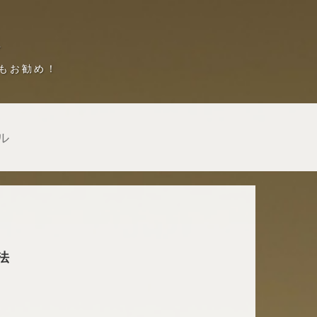
もお勧め！
ル
法