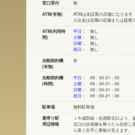
窓口受付
無
ATM(有無)
ATMは未設置の店舗になります
入出金は近隣の店舗または提携
ATM(利用時
平日：
無し
間)
土曜：
無し
日曜：
無し
祝日：
無し
自動契約機
有
(有無)
自動契約機
平日：
09：00-21：00
(時間)
土曜：
09：00-21：00
日曜：
09：00-21：00
祝日：
09：00-21：00
駐車場
無料駐車場
最寄り駅
ＪＲ成田線：佐原駅北口より、徒
周辺情報
北口の歩道橋を降りたら右折し
ら直ぐ左手に看板が見えます。