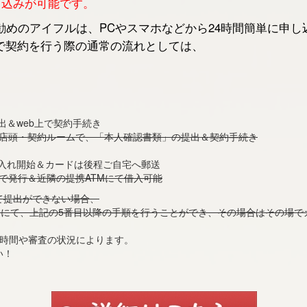
申し込みが可能です。
めのアイフルは、PCやスマホなどから24時間簡単に申し
で契約を行う際の通常の流れとしては、
出＆web上で契約手続き
の店頭・契約ルームで、「本人確認書類」の提出＆契約手続き
借入れ開始＆カードは後程ご自宅へ郵送
で発行＆近隣の提携ATMにて借入可能
て提出ができない場合、
)
にて、上記の5番目以降の手順を行うことができ、その場合はその場で
付時間や審査の状況によります。
い！