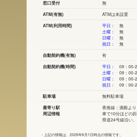
窓口受付
無
ATM(有無)
ATMは未設置
ATM(利用時間)
平日：
無
土曜：
無
日曜：
無
祝日：
無
自動契約機(有無)
有
自動契約機(時間)
平日：
09：00-2
土曜：
09：00-2
日曜：
09：00-2
祝日：
09：00-2
駐車場
無料駐車場
最寄り駅
香推線：酒殿より
周辺情報
車で10分ほどの
県道24号線沿い
・上記の情報は、2026年6月1日時点の情報です。