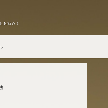
もお勧め！
ル
法