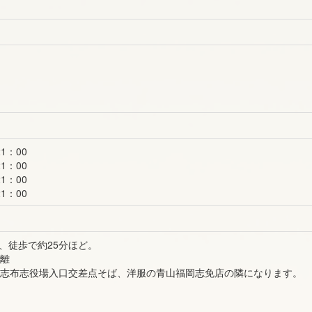
1：00
1：00
1：00
1：00
、徒歩で約25分ほど。
距離
、志布志役場入口交差点そば、洋服の青山福岡志免店の隣になります。