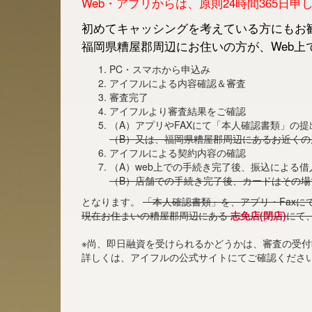
Web・アプリからは、原則24時間365日
初めてキャッシングを考えている方にもお勧
福岡県糟屋郡周辺にお住いの方が、Web上
PC・スマホから申込み
アイフルによる内容確認＆審査
審査完了
アイフルより審査結果をご確認
（A）アプリやFAXにて「本人確認書類」の提
（B）又は、福岡県糟屋郡周辺にあるお近く
アイフルによる契約内容の確認
（A）web上での手続き完了後、振込による
（B）店舗での手続き完了後、カードはその場
となります。
「本人確認書類」を、アプリ・Faxに
現在お住まいの糟屋郡周辺にある
志免店(閉店)
にて
※尚、即日融資を受けられるかどうかは、審査の受
詳しくは、アイフルの公式サイトにてご確認くださ