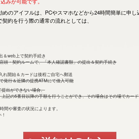
申し込みが可能です。
めのアイフルは、PCやスマホなどから24時間簡単に申し
で契約を行う際の通常の流れとしては、
出＆web上で契約手続き
の店頭・契約ルームで、「本人確認書類」の提出＆契約手続き
借入れ開始＆カードは後程ご自宅へ郵送
で発行＆近隣の提携ATMにて借入可能
て提出ができない場合、
、上記の5番目以降の手順を行うことができ、その場合はその場でカー
付時間や審査の状況によります。
い！