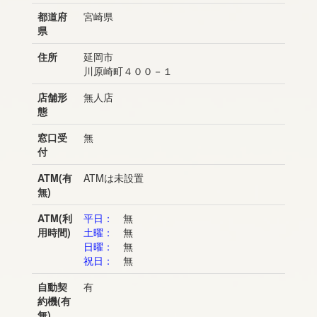
都道府
宮崎県
県
住所
延岡市
川原崎町４００－１
店舗形
無人店
態
窓口受
無
付
ATM(有
ATMは未設置
無)
ATM(利
平日：
無
用時間)
土曜：
無
日曜：
無
祝日：
無
自動契
有
約機(有
無)