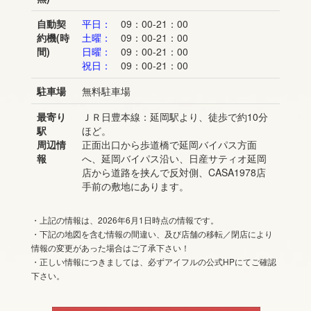
自動契
平日：
09：00-21：00
約機(時
土曜：
09：00-21：00
間)
日曜：
09：00-21：00
祝日：
09：00-21：00
駐車場
無料駐車場
最寄り
ＪＲ日豊本線：延岡駅より、徒歩で約10分
駅
ほど。
周辺情
正面出口から歩道橋で延岡バイパス方面
報
へ、延岡バイパス沿い、日産サティオ延岡
店から道路を挟んで反対側、CASA1978店
手前の敷地にあります。
・上記の情報は、2026年6月1日時点の情報です。
・下記の地図を含む情報の間違い、及び店舗の移転／閉店により
情報の変更があった場合はご了承下さい！
・正しい情報につきましては、必ずアイフルの公式HPにてご確認
下さい。