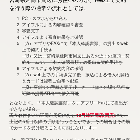
を行う際の通常の流れとしては、
PC・スマホから申込み
アイフルによる内容確認＆審査
審査完了
アイフルより審査結果をご確認
（A）アプリやFAXにて「本人確認書類」の提出＆web
上で契約手続き
（B）又は、宮崎県延岡市周辺にあるお近くの店頭・契
約ルームで、「本人確認書類」の提出＆契約手続き
アイフルによる契約内容の確認
（A）web上での手続き完了後、振込による借入れ開始
＆カードは後程ご自宅へ郵送
（B）店舗での手続き完了後、カードはその場で発行＆
近隣の提携ATMにて借入可能
となります。
「本人確認書類」を、アプリ・Faxにて提出が
できない場合、
現在お住まいの延岡市周辺にある
10号線延岡店(閉店)
にて、
上記の5番目以降の手順を行うことができ、その場合はその場
でカードを受け取ることも可能になります。