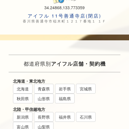
34.24868,133.773359
アイフル 11号善通寺店(閉店)
香川県善通寺市稲木町１２１７番地１ １Ｆ
都道府県別
アイフル店舗・契約機
北海道・東北地方
北海道
青森県
岩手県
宮城県
秋田県
山形県
福島県
北陸・甲信越地方
新潟県
長野県
福井県
石川県
富山県
山梨県