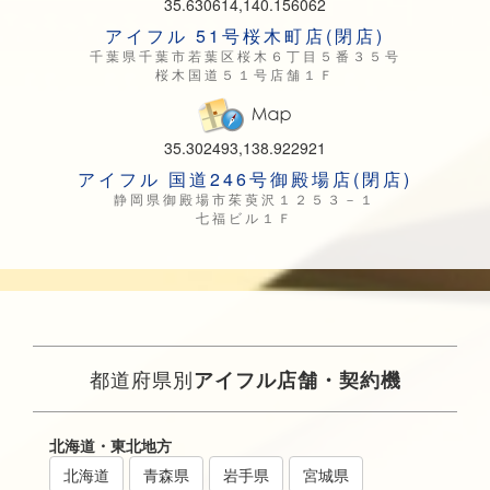
35.630614,140.156062
アイフル 51号桜木町店(閉店)
千葉県千葉市若葉区桜木６丁目５番３５号
桜木国道５１号店舗１Ｆ
35.302493,138.922921
アイフル 国道246号御殿場店(閉店)
静岡県御殿場市茱萸沢１２５３－１
七福ビル１Ｆ
都道府県別
アイフル店舗・契約機
北海道・東北地方
北海道
青森県
岩手県
宮城県