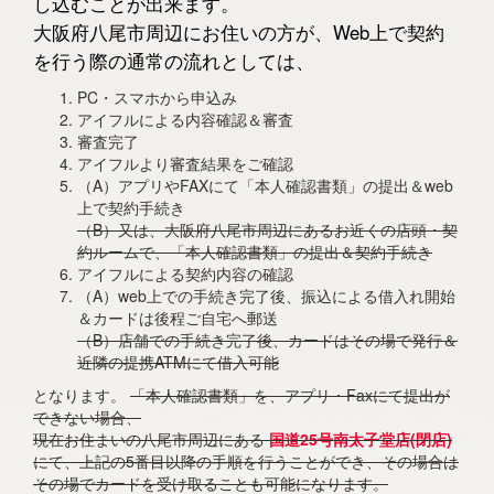
し込むことが出来ます。
大阪府八尾市周辺にお住いの方が、Web上で契約
を行う際の通常の流れとしては、
PC・スマホから申込み
アイフルによる内容確認＆審査
審査完了
アイフルより審査結果をご確認
（A）アプリやFAXにて「本人確認書類」の提出＆web
上で契約手続き
（B）又は、大阪府八尾市周辺にあるお近くの店頭・契
約ルームで、「本人確認書類」の提出＆契約手続き
アイフルによる契約内容の確認
（A）web上での手続き完了後、振込による借入れ開始
＆カードは後程ご自宅へ郵送
（B）店舗での手続き完了後、カードはその場で発行＆
近隣の提携ATMにて借入可能
となります。
「本人確認書類」を、アプリ・Faxにて提出が
できない場合、
現在お住まいの八尾市周辺にある
国道25号南太子堂店(閉店)
にて、上記の5番目以降の手順を行うことができ、その場合は
その場でカードを受け取ることも可能になります。