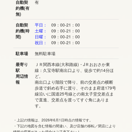
自動契
有
約機(有
無)
自動契
平日：
09：00-21：00
約機(時
土曜：
09：00-21：00
間)
日曜：
09：00-21：00
祝日：
09：00-21：00
駐車場
無料駐車場
最寄り
ＪＲ関西本線(大和路線)・JＲおおさか東
駅
線：久宝寺駅南出口より、徒歩で約14分ほ
周辺情
ど。
報
南出口より階段で降り、前の交差点の横断
歩道で斜め右手に渡り、そのまま府道179号
線沿いに国道25号線との南太子堂交差点ま
で直進、交差点を渡ってすぐ角にありま
す。
・上記の情報は、2026年6月1日時点の情報です。
・下記の地図を含む情報の間違い、及び店舗の移転／閉店により
情報の変更があった場合はご了承下さい！