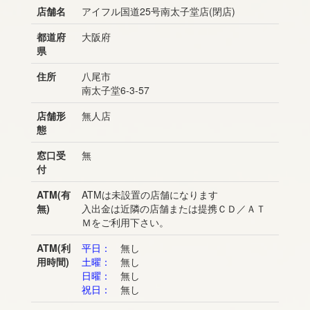
店舗名
アイフル国道25号南太子堂店(閉店)
都道府
大阪府
県
住所
八尾市
南太子堂6-3-57
店舗形
無人店
態
窓口受
無
付
ATM(有
ATMは未設置の店舗になります
無)
入出金は近隣の店舗または提携ＣＤ／ＡＴ
Ｍをご利用下さい。
ATM(利
平日：
無し
用時間)
土曜：
無し
日曜：
無し
祝日：
無し