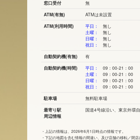
窓口受付
無
ATM(有無)
ATMは未設置
ATM(利用時間)
平日：
無し
土曜：
無し
日曜：
無し
祝日：
無し
自動契約機(有無)
有
自動契約機(時間)
平日：
09：00-21：00
土曜：
09：00-21：00
日曜：
09：00-21：00
祝日：
09：00-21：00
駐車場
無料駐車場
最寄り駅
国道4号線沿い、東京外環
周辺情報
・上記の情報は、2026年6月1日時点の情報です。
・下記の地図を含む情報の間違い、及び店舗の移転／閉店