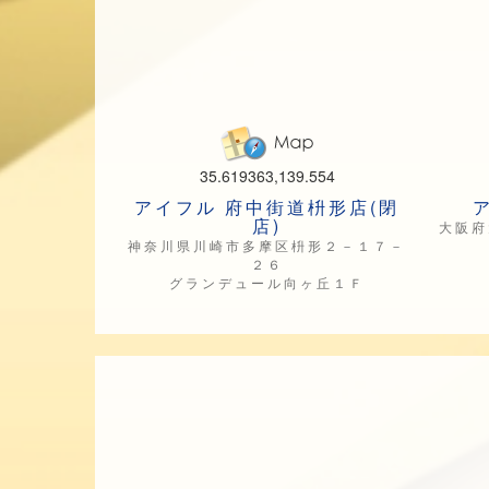
35.619363,139.554
アイフル 府中街道枡形店(閉
店)
大阪府
神奈川県川崎市多摩区枡形２－１７－
２６
グランデュール向ヶ丘１Ｆ