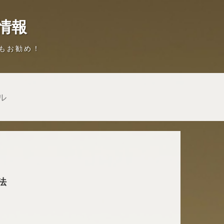
情報
もお勧め！
ル
法