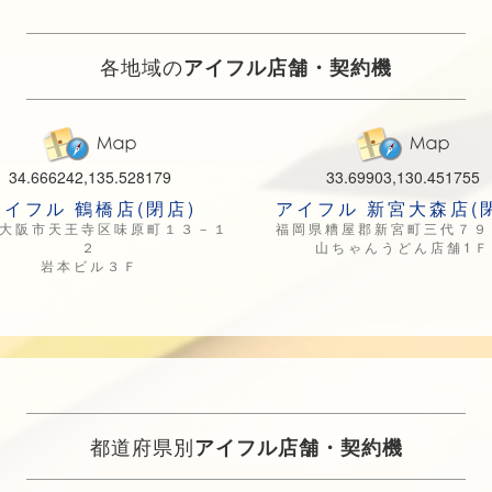
各地域の
アイフル店舗・契約機
34.666242,135.528179
33.69903,130.451755
アイフル 鶴橋店(閉店)
アイフル 新宮大森店(
大阪市天王寺区味原町１３－１
福岡県糟屋郡新宮町三代７９
２
山ちゃんうどん店舗1Ｆ
岩本ビル３Ｆ
都道府県別
アイフル店舗・契約機