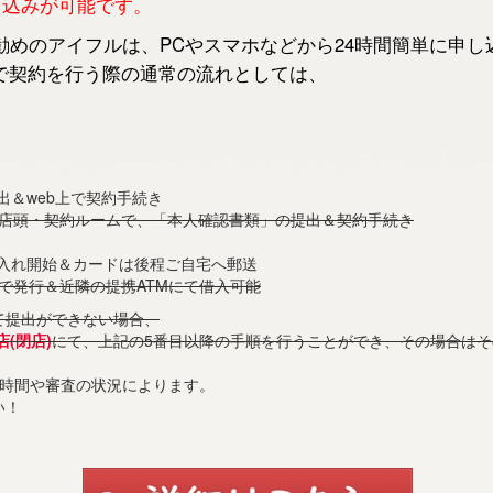
申し込みが可能です。
めのアイフルは、PCやスマホなどから24時間簡単に申し
で契約を行う際の通常の流れとしては、
出＆web上で契約手続き
の店頭・契約ルームで、「本人確認書類」の提出＆契約手続き
借入れ開始＆カードは後程ご自宅へ郵送
で発行＆近隣の提携ATMにて借入可能
て提出ができない場合、
(閉店)
にて、上記の5番目以降の手順を行うことができ、その場合は
付時間や審査の状況によります。
い！