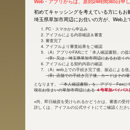
Web・アプリからは、原則24時間365日
初めてキャッシングを考えている方にもお勧
埼玉県草加市周辺にお住いの方が、Web上
PC・スマホから申込み
アイフルによる内容確認＆審査
審査完了
アイフルより審査結果をご確認
（A）アプリやFAXにて「本人確認書類」の提
（B）又は、埼玉県草加市周辺にあるお近く
アイフルによる契約内容の確認
（A）web上での手続き完了後、振込による
（B）店舗での手続き完了後、カードはその場
となります。
「本人確認書類」を、アプリ・Faxに
現在お住まいの草加市周辺にある
４号草加バイパス店
※尚、即日融資を受けられるかどうかは、審査の受
詳しくは、アイフルの公式サイトにてご確認くださ